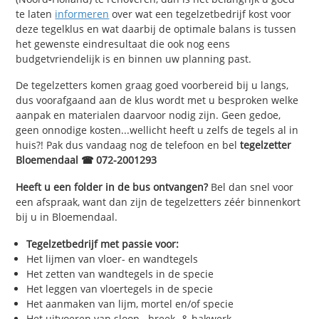
te laten
informeren
over wat een tegelzetbedrijf kost voor
deze tegelklus en wat daarbij de optimale balans is tussen
het gewenste eindresultaat die ook nog eens
budgetvriendelijk is en binnen uw planning past.
De tegelzetters komen graag goed voorbereid bij u langs,
dus voorafgaand aan de klus wordt met u besproken welke
aanpak en materialen daarvoor nodig zijn. Geen gedoe,
geen onnodige kosten...wellicht heeft u zelfs de tegels al in
huis?! Pak dus vandaag nog de telefoon en bel
tegelzetter
Bloemendaal ☎ 072-2001293
Heeft u een folder in de bus ontvangen?
Bel dan snel voor
een afspraak, want dan zijn de tegelzetters zéér binnenkort
bij u in Bloemendaal.
Tegelzetbedrijf met passie voor:
Het lijmen van vloer- en wandtegels
Het zetten van wandtegels in de specie
Het leggen van vloertegels in de specie
Het aanmaken van lijm, mortel en/of specie
Het uitvoeren van sloop-, breek- & hakwerk