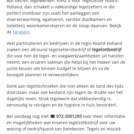
wat betreft tegelwerken. Kiest u voor Tegelzetter Noord-
Holland, dan schakelt u vakkundige tegelzetters in die
perfect inzetbaar zijn zoals het aanleggen van
vloerverwarming, egaliseren, sanitair (badkamers en
toiletten), woonkamervloeren en de sloop daarvan. Bekijk
de
tarieven
.
Veel particulieren en bedrijven in de regio Noord-Holland
zoeken een allround tegelzettersbedrijf of
tegelzetbedrijf
die voor hen de tegel- en voegwerkzaamheden uit handen
neemt; een ervaren vakman die helpt bij het maken van de
juiste keuzes om binnen budget te blijven en zo de
beoogde plannen te verwezenlijken:
Denk aan tegeltechnieken die niet alleen de tand des tijds
doorstaan, maar ook bestand zijn tegen de drukte van het
dagelijks leven. Strak tegelwerk dat vlekbestendig is,
eenvoudig te reinigen en de hygiëne in huis bevordert.
Bel vandaag nog met
☎ 072-2001293
voor meer informatie
en mogelijkheden wat ervaren tegelzetbedrijf voor uw
woning of bedrijfspand kan betekenen. Tegels en mozaïk