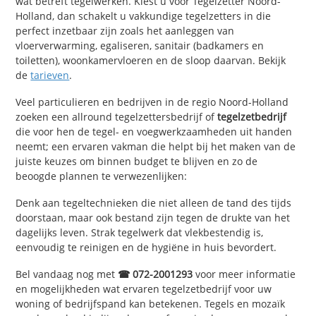
wat betreft tegelwerken. Kiest u voor Tegelzetter Noord-
Holland, dan schakelt u vakkundige tegelzetters in die
perfect inzetbaar zijn zoals het aanleggen van
vloerverwarming, egaliseren, sanitair (badkamers en
toiletten), woonkamervloeren en de sloop daarvan. Bekijk
de
tarieven
.
Veel particulieren en bedrijven in de regio Noord-Holland
zoeken een allround tegelzettersbedrijf of
tegelzetbedrijf
die voor hen de tegel- en voegwerkzaamheden uit handen
neemt; een ervaren vakman die helpt bij het maken van de
juiste keuzes om binnen budget te blijven en zo de
beoogde plannen te verwezenlijken:
Denk aan tegeltechnieken die niet alleen de tand des tijds
doorstaan, maar ook bestand zijn tegen de drukte van het
dagelijks leven. Strak tegelwerk dat vlekbestendig is,
eenvoudig te reinigen en de hygiëne in huis bevordert.
Bel vandaag nog met
☎ 072-2001293
voor meer informatie
en mogelijkheden wat ervaren tegelzetbedrijf voor uw
woning of bedrijfspand kan betekenen. Tegels en mozaïk