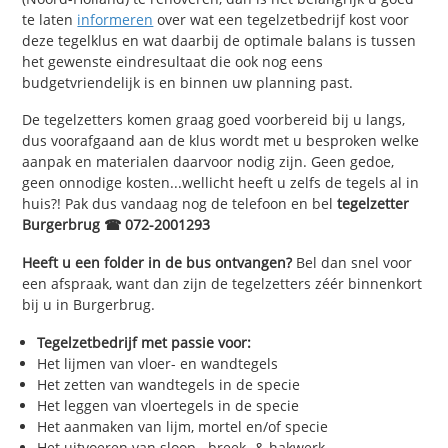
te laten
informeren
over wat een tegelzetbedrijf kost voor
deze tegelklus en wat daarbij de optimale balans is tussen
het gewenste eindresultaat die ook nog eens
budgetvriendelijk is en binnen uw planning past.
De tegelzetters komen graag goed voorbereid bij u langs,
dus voorafgaand aan de klus wordt met u besproken welke
aanpak en materialen daarvoor nodig zijn. Geen gedoe,
geen onnodige kosten...wellicht heeft u zelfs de tegels al in
huis?! Pak dus vandaag nog de telefoon en bel
tegelzetter
Burgerbrug ☎ 072-2001293
Heeft u een folder in de bus ontvangen?
Bel dan snel voor
een afspraak, want dan zijn de tegelzetters zéér binnenkort
bij u in Burgerbrug.
Tegelzetbedrijf met passie voor:
Het lijmen van vloer- en wandtegels
Het zetten van wandtegels in de specie
Het leggen van vloertegels in de specie
Het aanmaken van lijm, mortel en/of specie
Het uitvoeren van sloop-, breek- & hakwerk