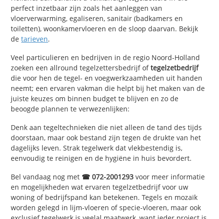
perfect inzetbaar zijn zoals het aanleggen van
vloerverwarming, egaliseren, sanitair (badkamers en
toiletten), woonkamervloeren en de sloop daarvan. Bekijk
de
tarieven
.
Veel particulieren en bedrijven in de regio Noord-Holland
zoeken een allround tegelzettersbedrijf of
tegelzetbedrijf
die voor hen de tegel- en voegwerkzaamheden uit handen
neemt; een ervaren vakman die helpt bij het maken van de
juiste keuzes om binnen budget te blijven en zo de
beoogde plannen te verwezenlijken:
Denk aan tegeltechnieken die niet alleen de tand des tijds
doorstaan, maar ook bestand zijn tegen de drukte van het
dagelijks leven. Strak tegelwerk dat vlekbestendig is,
eenvoudig te reinigen en de hygiëne in huis bevordert.
Bel vandaag nog met
☎ 072-2001293
voor meer informatie
en mogelijkheden wat ervaren tegelzetbedrijf voor uw
woning of bedrijfspand kan betekenen. Tegels en mozaïk
worden gelegd in lijm-vloeren of specie-vloeren, maar ook
exclusief tegelwerk
is veelal maatwerk
, want ieder project is