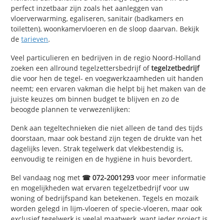
perfect inzetbaar zijn zoals het aanleggen van
vloerverwarming, egaliseren, sanitair (badkamers en
toiletten), woonkamervloeren en de sloop daarvan. Bekijk
de
tarieven
.
Veel particulieren en bedrijven in de regio Noord-Holland
zoeken een allround tegelzettersbedrijf of
tegelzetbedrijf
die voor hen de tegel- en voegwerkzaamheden uit handen
neemt; een ervaren vakman die helpt bij het maken van de
juiste keuzes om binnen budget te blijven en zo de
beoogde plannen te verwezenlijken:
Denk aan tegeltechnieken die niet alleen de tand des tijds
doorstaan, maar ook bestand zijn tegen de drukte van het
dagelijks leven. Strak tegelwerk dat vlekbestendig is,
eenvoudig te reinigen en de hygiëne in huis bevordert.
Bel vandaag nog met
☎ 072-2001293
voor meer informatie
en mogelijkheden wat ervaren tegelzetbedrijf voor uw
woning of bedrijfspand kan betekenen. Tegels en mozaïk
worden gelegd in lijm-vloeren of specie-vloeren, maar ook
exclusief tegelwerk
is veelal maatwerk
, want ieder project is