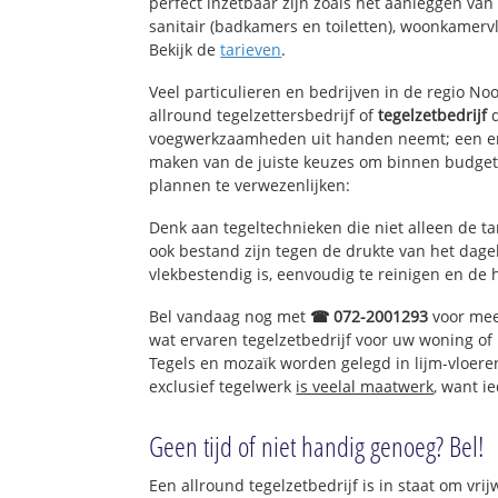
perfect inzetbaar zijn zoals het aanleggen van
sanitair (badkamers en toiletten), woonkamerv
Bekijk de
tarieven
.
Veel particulieren en bedrijven in de regio N
allround tegelzettersbedrijf of
tegelzetbedrijf
d
voegwerkzaamheden uit handen neemt; een erv
maken van de juiste keuzes om binnen budget 
plannen te verwezenlijken:
Denk aan tegeltechnieken die niet alleen de t
ook bestand zijn tegen de drukte van het dagel
vlekbestendig is, eenvoudig te reinigen en de 
Bel vandaag nog met
☎ 072-2001293
voor mee
wat ervaren tegelzetbedrijf voor uw woning of
Tegels en mozaïk worden gelegd in lijm-vloere
exclusief tegelwerk
is veelal maatwerk
, want i
Geen tijd of niet handig genoeg? Bel!
Een allround tegelzetbedrijf is in staat om vrij