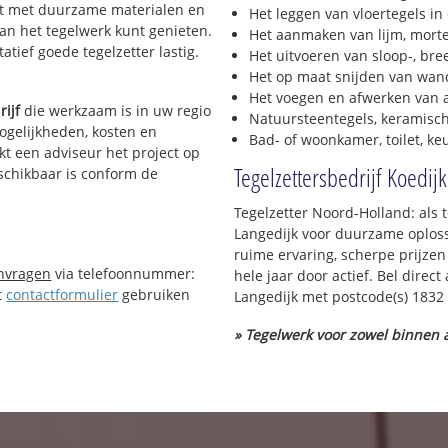
erkt met duurzame materialen en
Het leggen van vloertegels in
van het tegelwerk kunt genieten.
Het aanmaken van lijm, morte
tief goede tegelzetter lastig.
Het uitvoeren van sloop-, bre
Het op maat snijden van wand
Het voegen en afwerken van a
rijf
die werkzaam is in uw regio
Natuursteentegels, keramisch
mogelijkheden, kosten en
Bad- of woonkamer, toilet, k
kt een adviseur het project op
Tegelzettersbedrijf Koedij
eschikbaar is conform de
Tegelzetter Noord-Holland: als t
Langedijk voor duurzame oploss
ruime ervaring, scherpe prijzen
anvragen
via telefoonnummer:
hele jaar door actief. Bel direc
t
contactformulier
gebruiken
Langedijk met postcode(s) 1832
» Tegelwerk voor zowel binnen a