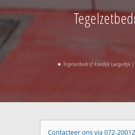
Tegelzetbedr
★ Tegelzetbedrijf Koedijk Langedijk |
Contacteer ons via 072-20012