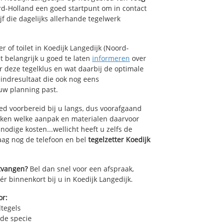
rd-Holland een goed startpunt om in contact
f die dagelijks allerhande tegelwerk
 of toilet in Koedijk Langedijk (Noord-
t belangrijk u goed te laten
informeren
over
or deze tegelklus en wat daarbij de optimale
indresultaat die ook nog eens
uw planning past.
ed voorbereid bij u langs, dus voorafgaand
oken welke aanpak en materialen daarvoor
odige kosten...wellicht heeft u zelfs de
daag nog de telefoon en bel
tegelzetter Koedijk
ntvangen?
Bel dan snel voor een afspraak,
ér binnenkort bij u in Koedijk Langedijk.
or:
dtegels
 de specie