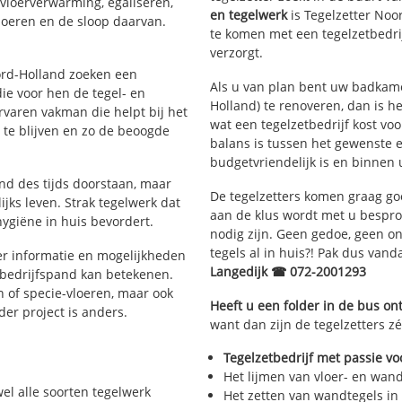
 vloerverwarming, egaliseren,
en tegelwerk
is Tegelzetter Noo
loeren en de sloop daarvan.
te komen met een tegelzetbedrij
verzorgt.
oord-Holland zoeken een
Als u van plan bent uw badkamer
ie voor hen de tegel- en
Holland) te renoveren, dan is he
aren vakman die helpt bij het
wat een tegelzetbedrijf kost vo
te blijven en zo de beoogde
balans is tussen het gewenste e
budgetvriendelijk is en binnen 
and des tijds doorstaan, maar
De tegelzetters komen graag go
ijks leven. Strak tegelwerk dat
aan de klus wordt met u bespr
hygiëne in huis bevordert.
nodig zijn. Geen gedoe, geen onn
tegels al in huis?! Pak dus van
r informatie en mogelijkheden
Langedijk ☎ 072-2001293
 bedrijfspand kan betekenen.
n of specie-vloeren, maar ook
Heeft u een folder in de bus o
eder project is anders.
want dan zijn de tegelzetters zé
Tegelzetbedrijf met passie vo
Het lijmen van vloer- en wan
wel alle soorten tegelwerk
Het zetten van wandtegels in