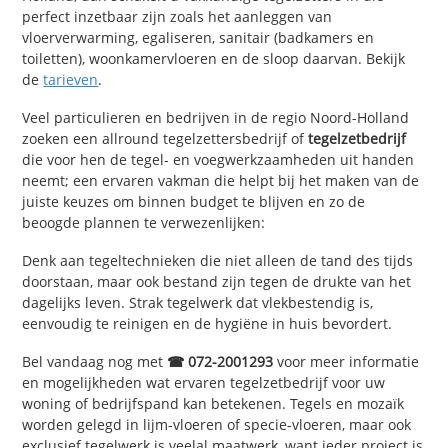
perfect inzetbaar zijn zoals het aanleggen van
vloerverwarming, egaliseren, sanitair (badkamers en
toiletten), woonkamervloeren en de sloop daarvan. Bekijk
de
tarieven
.
Veel particulieren en bedrijven in de regio Noord-Holland
zoeken een allround tegelzettersbedrijf of
tegelzetbedrijf
die voor hen de tegel- en voegwerkzaamheden uit handen
neemt; een ervaren vakman die helpt bij het maken van de
juiste keuzes om binnen budget te blijven en zo de
beoogde plannen te verwezenlijken:
Denk aan tegeltechnieken die niet alleen de tand des tijds
doorstaan, maar ook bestand zijn tegen de drukte van het
dagelijks leven. Strak tegelwerk dat vlekbestendig is,
eenvoudig te reinigen en de hygiëne in huis bevordert.
Bel vandaag nog met
☎ 072-2001293
voor meer informatie
en mogelijkheden wat ervaren tegelzetbedrijf voor uw
woning of bedrijfspand kan betekenen. Tegels en mozaïk
worden gelegd in lijm-vloeren of specie-vloeren, maar ook
exclusief tegelwerk
is veelal maatwerk
, want ieder project is