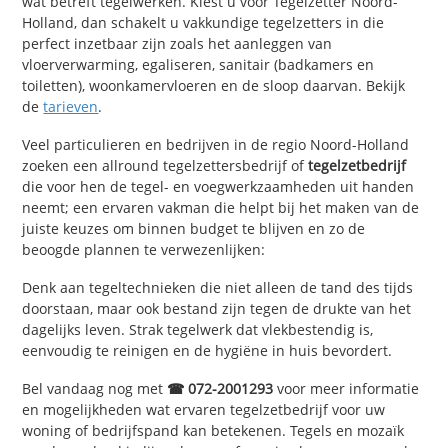
wat betreft tegelwerken. Kiest u voor Tegelzetter Noord-
Holland, dan schakelt u vakkundige tegelzetters in die
perfect inzetbaar zijn zoals het aanleggen van
vloerverwarming, egaliseren, sanitair (badkamers en
toiletten), woonkamervloeren en de sloop daarvan. Bekijk
de
tarieven
.
Veel particulieren en bedrijven in de regio Noord-Holland
zoeken een allround tegelzettersbedrijf of
tegelzetbedrijf
die voor hen de tegel- en voegwerkzaamheden uit handen
neemt; een ervaren vakman die helpt bij het maken van de
juiste keuzes om binnen budget te blijven en zo de
beoogde plannen te verwezenlijken:
Denk aan tegeltechnieken die niet alleen de tand des tijds
doorstaan, maar ook bestand zijn tegen de drukte van het
dagelijks leven. Strak tegelwerk dat vlekbestendig is,
eenvoudig te reinigen en de hygiëne in huis bevordert.
Bel vandaag nog met
☎ 072-2001293
voor meer informatie
en mogelijkheden wat ervaren tegelzetbedrijf voor uw
woning of bedrijfspand kan betekenen. Tegels en mozaïk