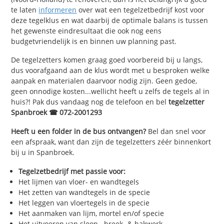
te laten
informeren
over wat een tegelzetbedrijf kost voor
deze tegelklus en wat daarbij de optimale balans is tussen
het gewenste eindresultaat die ook nog eens
budgetvriendelijk is en binnen uw planning past.
De tegelzetters komen graag goed voorbereid bij u langs,
dus voorafgaand aan de klus wordt met u besproken welke
aanpak en materialen daarvoor nodig zijn. Geen gedoe,
geen onnodige kosten...wellicht heeft u zelfs de tegels al in
huis?! Pak dus vandaag nog de telefoon en bel
tegelzetter
Spanbroek ☎ 072-2001293
Heeft u een folder in de bus ontvangen?
Bel dan snel voor
een afspraak, want dan zijn de tegelzetters zéér binnenkort
bij u in Spanbroek.
Tegelzetbedrijf met passie voor:
Het lijmen van vloer- en wandtegels
Het zetten van wandtegels in de specie
Het leggen van vloertegels in de specie
Het aanmaken van lijm, mortel en/of specie
Het uitvoeren van sloop-, breek- & hakwerk