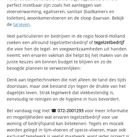
perfect inzetbaar zijn zoals het aanleggen van
vloerverwarming, egaliseren, sanitair (badkamers en
toiletten), woonkamervloeren en de sloop daarvan. Bekijk
de
tarieven
.
Veel particulieren en bedrijven in de regio Noord-Holland
zoeken een allround tegelzettersbedrijf of
tegelzetbedrijf
die voor hen de tegel- en voegwerkzaamheden uit handen
neemt; een ervaren vakman die helpt bij het maken van de
juiste keuzes om binnen budget te blijven en zo de
beoogde plannen te verwezenlijken:
Denk aan tegeltechnieken die niet alleen de tand des tijds
doorstaan, maar ook bestand zijn tegen de drukte van het
dagelijks leven. Strak tegelwerk dat vlekbestendig is,
eenvoudig te reinigen en de hygiëne in huis bevordert.
Bel vandaag nog met
☎ 072-2001293
voor meer informatie
en mogelijkheden wat ervaren tegelzetbedrijf voor uw
woning of bedrijfspand kan betekenen. Tegels en mozaïk
worden gelegd in lijm-vloeren of specie-vloeren, maar ook
exclusief tegelwerk
is veelal maatwerk
, want ieder project is