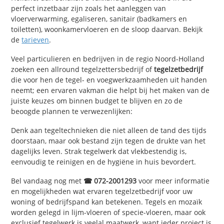
perfect inzetbaar zijn zoals het aanleggen van
vloerverwarming, egaliseren, sanitair (badkamers en
toiletten), woonkamervloeren en de sloop daarvan. Bekijk
de
tarieven
.
Veel particulieren en bedrijven in de regio Noord-Holland
zoeken een allround tegelzettersbedrijf of
tegelzetbedrijf
die voor hen de tegel- en voegwerkzaamheden uit handen
neemt; een ervaren vakman die helpt bij het maken van de
juiste keuzes om binnen budget te blijven en zo de
beoogde plannen te verwezenlijken:
Denk aan tegeltechnieken die niet alleen de tand des tijds
doorstaan, maar ook bestand zijn tegen de drukte van het
dagelijks leven. Strak tegelwerk dat vlekbestendig is,
eenvoudig te reinigen en de hygiëne in huis bevordert.
Bel vandaag nog met
☎ 072-2001293
voor meer informatie
en mogelijkheden wat ervaren tegelzetbedrijf voor uw
woning of bedrijfspand kan betekenen. Tegels en mozaïk
worden gelegd in lijm-vloeren of specie-vloeren, maar ook
exclusief tegelwerk
is veelal maatwerk
, want ieder project is