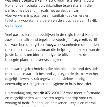
wat betreft tegelwerken. Kiest u voor Tegelzetter Noord-
Holland, dan schakelt u vakkundige tegelzetters in die
perfect inzetbaar zijn zoals het aanleggen van
vloerverwarming, egaliseren, sanitair (badkamers en
toiletten), woonkamervloeren en de sloop daarvan. Bekijk
de
tarieven
.
Veel particulieren en bedrijven in de regio Noord-Holland
zoeken een allround tegelzettersbedrijf of
tegelzetbedrijf
die voor hen de tegel- en voegwerkzaamheden uit handen
neemt; een ervaren vakman die helpt bij het maken van de
juiste keuzes om binnen budget te blijven en zo de
beoogde plannen te verwezenlijken:
Denk aan tegeltechnieken die niet alleen de tand des tijds
doorstaan, maar ook bestand zijn tegen de drukte van het
dagelijks leven. Strak tegelwerk dat vlekbestendig is,
eenvoudig te reinigen en de hygiëne in huis bevordert.
Bel vandaag nog met
☎ 072-2001293
voor meer informatie
en mogelijkheden wat ervaren tegelzetbedrijf voor uw
woning of bedrijfspand kan betekenen. Tegels en mozaïk