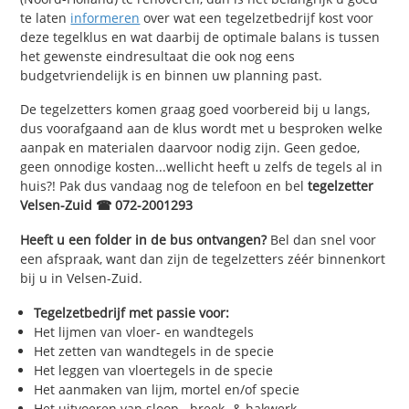
te laten
informeren
over wat een tegelzetbedrijf kost voor
deze tegelklus en wat daarbij de optimale balans is tussen
het gewenste eindresultaat die ook nog eens
budgetvriendelijk is en binnen uw planning past.
De tegelzetters komen graag goed voorbereid bij u langs,
dus voorafgaand aan de klus wordt met u besproken welke
aanpak en materialen daarvoor nodig zijn. Geen gedoe,
geen onnodige kosten...wellicht heeft u zelfs de tegels al in
huis?! Pak dus vandaag nog de telefoon en bel
tegelzetter
Velsen-Zuid ☎ 072-2001293
Heeft u een folder in de bus ontvangen?
Bel dan snel voor
een afspraak, want dan zijn de tegelzetters zéér binnenkort
bij u in Velsen-Zuid.
Tegelzetbedrijf met passie voor:
Het lijmen van vloer- en wandtegels
Het zetten van wandtegels in de specie
Het leggen van vloertegels in de specie
Het aanmaken van lijm, mortel en/of specie
Het uitvoeren van sloop-, breek- & hakwerk