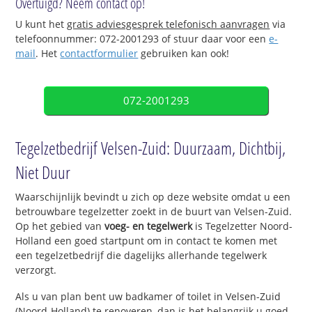
Overtuigd? Neem contact op!
U kunt het
gratis adviesgesprek telefonisch aanvragen
via
telefoonnummer: 072-2001293 of stuur daar voor een
e-
mail
. Het
contactformulier
gebruiken kan ook!
072-2001293
Tegelzetbedrijf Velsen-Zuid: Duurzaam, Dichtbij,
Niet Duur
Waarschijnlijk bevindt u zich op deze website omdat u een
betrouwbare tegelzetter zoekt in de buurt van Velsen-Zuid.
Op het gebied van
voeg- en tegelwerk
is Tegelzetter Noord-
Holland een goed startpunt om in contact te komen met
een tegelzetbedrijf die dagelijks allerhande tegelwerk
verzorgt.
Als u van plan bent uw badkamer of toilet in Velsen-Zuid
(Noord-Holland) te renoveren, dan is het belangrijk u goed