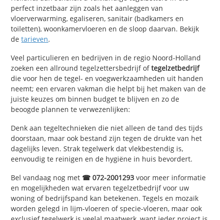
perfect inzetbaar zijn zoals het aanleggen van
vloerverwarming, egaliseren, sanitair (badkamers en
toiletten), woonkamervloeren en de sloop daarvan. Bekijk
de
tarieven
.
Veel particulieren en bedrijven in de regio Noord-Holland
zoeken een allround tegelzettersbedrijf of
tegelzetbedrijf
die voor hen de tegel- en voegwerkzaamheden uit handen
neemt; een ervaren vakman die helpt bij het maken van de
juiste keuzes om binnen budget te blijven en zo de
beoogde plannen te verwezenlijken:
Denk aan tegeltechnieken die niet alleen de tand des tijds
doorstaan, maar ook bestand zijn tegen de drukte van het
dagelijks leven. Strak tegelwerk dat vlekbestendig is,
eenvoudig te reinigen en de hygiëne in huis bevordert.
Bel vandaag nog met
☎ 072-2001293
voor meer informatie
en mogelijkheden wat ervaren tegelzetbedrijf voor uw
woning of bedrijfspand kan betekenen. Tegels en mozaïk
worden gelegd in lijm-vloeren of specie-vloeren, maar ook
exclusief tegelwerk
is veelal maatwerk
, want ieder project is