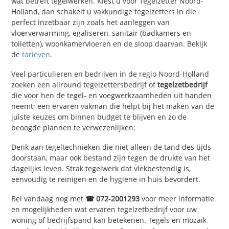
wat betreft tegelwerken. Kiest u voor Tegelzetter Noord-
Holland, dan schakelt u vakkundige tegelzetters in die
perfect inzetbaar zijn zoals het aanleggen van
vloerverwarming, egaliseren, sanitair (badkamers en
toiletten), woonkamervloeren en de sloop daarvan. Bekijk
de
tarieven
.
Veel particulieren en bedrijven in de regio Noord-Holland
zoeken een allround tegelzettersbedrijf of
tegelzetbedrijf
die voor hen de tegel- en voegwerkzaamheden uit handen
neemt; een ervaren vakman die helpt bij het maken van de
juiste keuzes om binnen budget te blijven en zo de
beoogde plannen te verwezenlijken:
Denk aan tegeltechnieken die niet alleen de tand des tijds
doorstaan, maar ook bestand zijn tegen de drukte van het
dagelijks leven. Strak tegelwerk dat vlekbestendig is,
eenvoudig te reinigen en de hygiëne in huis bevordert.
Bel vandaag nog met
☎ 072-2001293
voor meer informatie
en mogelijkheden wat ervaren tegelzetbedrijf voor uw
woning of bedrijfspand kan betekenen. Tegels en mozaïk