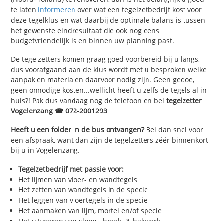
te laten
informeren
over wat een tegelzetbedrijf kost voor
deze tegelklus en wat daarbij de optimale balans is tussen
het gewenste eindresultaat die ook nog eens
budgetvriendelijk is en binnen uw planning past.
De tegelzetters komen graag goed voorbereid bij u langs,
dus voorafgaand aan de klus wordt met u besproken welke
aanpak en materialen daarvoor nodig zijn. Geen gedoe,
geen onnodige kosten...wellicht heeft u zelfs de tegels al in
huis?! Pak dus vandaag nog de telefoon en bel
tegelzetter
Vogelenzang ☎ 072-2001293
Heeft u een folder in de bus ontvangen?
Bel dan snel voor
een afspraak, want dan zijn de tegelzetters zéér binnenkort
bij u in Vogelenzang.
Tegelzetbedrijf met passie voor:
Het lijmen van vloer- en wandtegels
Het zetten van wandtegels in de specie
Het leggen van vloertegels in de specie
Het aanmaken van lijm, mortel en/of specie
Het uitvoeren van sloop-, breek- & hakwerk