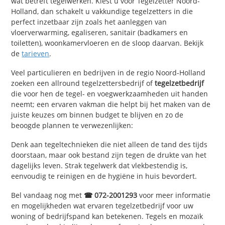
wat betreft tegelwerken. Kiest u voor Tegelzetter Noord-
Holland, dan schakelt u vakkundige tegelzetters in die
perfect inzetbaar zijn zoals het aanleggen van
vloerverwarming, egaliseren, sanitair (badkamers en
toiletten), woonkamervloeren en de sloop daarvan. Bekijk
de
tarieven
.
Veel particulieren en bedrijven in de regio Noord-Holland
zoeken een allround tegelzettersbedrijf of
tegelzetbedrijf
die voor hen de tegel- en voegwerkzaamheden uit handen
neemt; een ervaren vakman die helpt bij het maken van de
juiste keuzes om binnen budget te blijven en zo de
beoogde plannen te verwezenlijken:
Denk aan tegeltechnieken die niet alleen de tand des tijds
doorstaan, maar ook bestand zijn tegen de drukte van het
dagelijks leven. Strak tegelwerk dat vlekbestendig is,
eenvoudig te reinigen en de hygiëne in huis bevordert.
Bel vandaag nog met
☎ 072-2001293
voor meer informatie
en mogelijkheden wat ervaren tegelzetbedrijf voor uw
woning of bedrijfspand kan betekenen. Tegels en mozaïk