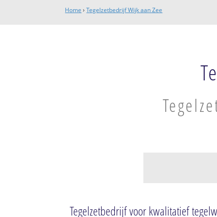
Home
›
Tegelzetbedrijf Wijk aan Zee
T
Tegelze
Wijk aan Zee
Wijk aan Zee
Tegelzetbedrijf voor kwalitatief tegel