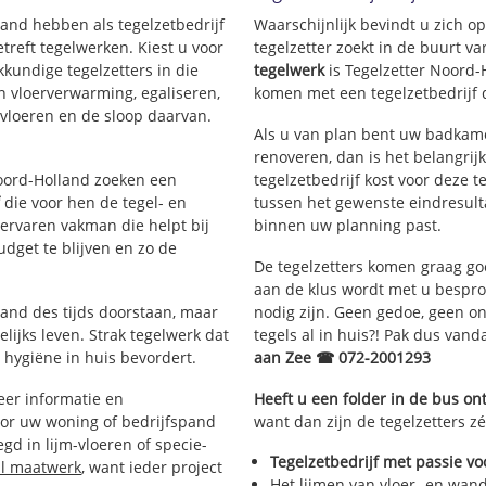
land hebben als tegelzetbedrijf
Waarschijnlijk bevindt u zich 
reft tegelwerken. Kiest u voor
tegelzetter zoekt in de buurt v
kkundige tegelzetters in die
tegelwerk
is Tegelzetter Noord-
an vloerverwarming, egaliseren,
komen met een tegelzetbedrijf d
rvloeren en de sloop daarvan.
Als u van plan bent uw badkamer
renoveren, dan is het belangrij
Noord-Holland zoeken een
tegelzetbedrijf kost voor deze t
f
die voor hen de tegel- en
tussen het gewenste eindresulta
rvaren vakman die helpt bij
binnen uw planning past.
dget te blijven en zo de
De tegelzetters komen graag go
aan de klus wordt met u bespr
tand des tijds doorstaan, maar
nodig zijn. Geen gedoe, geen onn
lijks leven. Strak tegelwerk dat
tegels al in huis?! Pak dus van
 hygiëne in huis bevordert.
aan Zee ☎ 072-2001293
er informatie en
Heeft u een folder in de bus o
oor uw woning of bedrijfspand
want dan zijn de tegelzetters zé
d in lijm-vloeren of specie-
Tegelzetbedrijf met passie vo
al maatwerk
, want ieder project
Het lijmen van vloer- en wan