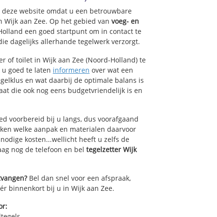
op deze website omdat u een betrouwbare
an Wijk aan Zee. Op het gebied van
voeg- en
Holland een goed startpunt om in contact te
ie dagelijks allerhande tegelwerk verzorgt.
 of toilet in Wijk aan Zee (Noord-Holland) te
k u goed te laten
informeren
over wat een
egelklus en wat daarbij de optimale balans is
at die ook nog eens budgetvriendelijk is en
ed voorbereid bij u langs, dus voorafgaand
oken welke aanpak en materialen daarvoor
odige kosten...wellicht heeft u zelfs de
daag nog de telefoon en bel
tegelzetter Wijk
ntvangen?
Bel dan snel voor een afspraak,
ér binnenkort bij u in Wijk aan Zee.
or:
dtegels