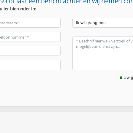
93 of laat een bericht achter en wij nemen co
ulier hieronder in:
Uw g