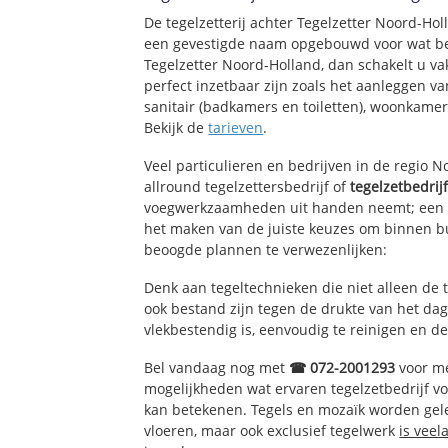
De tegelzetterij achter Tegelzetter Noord-Hol
een gevestigde naam opgebouwd voor wat bet
Tegelzetter Noord-Holland, dan schakelt u va
perfect inzetbaar zijn zoals het aanleggen v
sanitair (badkamers en toiletten), woonkame
Bekijk de
tarieven
.
Veel particulieren en bedrijven in de regio 
allround tegelzettersbedrijf of
tegelzetbedrij
voegwerkzaamheden uit handen neemt; een e
het maken van de juiste keuzes om binnen bu
beoogde plannen te verwezenlijken:
Denk aan tegeltechnieken die niet alleen de 
ook bestand zijn tegen de drukte van het dage
vlekbestendig is, eenvoudig te reinigen en de
Bel vandaag nog met
☎ 072-2001293
voor me
mogelijkheden wat ervaren tegelzetbedrijf v
kan betekenen. Tegels en mozaïk worden geleg
vloeren, maar ook exclusief tegelwerk
is veel