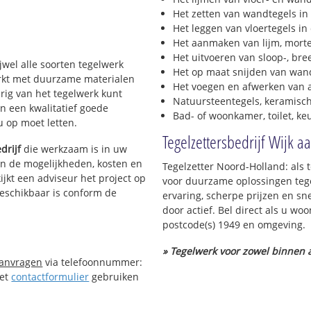
Het zetten van wandtegels in
Het leggen van vloertegels in
Het aanmaken van lijm, morte
Het uitvoeren van sloop-, bre
ijwel alle soorten tegelwerk
Het op maat snijden van wand
werkt met duurzame materialen
Het voegen en afwerken van a
urig van het tegelwerk kunt
Natuursteentegels, keramisch
n een kwalitatief goede
Bad- of woonkamer, toilet, k
 u op moet letten.
Tegelzettersbedrijf Wijk a
drijf
die werkzaam is in uw
 in de mogelijkheden, kosten en
Tegelzetter Noord-Holland: als 
ijkt een adviseur het project op
voor duurzame oplossingen tege
beschikbaar is conform de
ervaring, scherpe prijzen en sn
door actief. Bel direct als u w
postcode(s) 1949 en omgeving.
» Tegelwerk voor zowel binnen a
aanvragen
via telefoonnummer:
Het
contactformulier
gebruiken