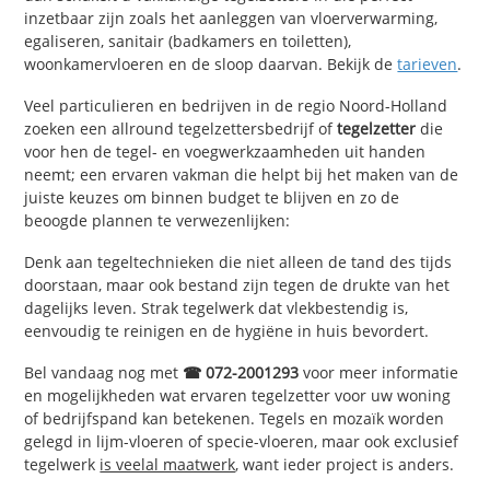
inzetbaar zijn zoals het aanleggen van vloerverwarming,
egaliseren, sanitair (badkamers en toiletten),
woonkamervloeren en de sloop daarvan. Bekijk de
tarieven
.
Veel particulieren en bedrijven in de regio Noord-Holland
zoeken een allround tegelzettersbedrijf of
tegelzetter
die
voor hen de tegel- en voegwerkzaamheden uit handen
neemt; een ervaren vakman die helpt bij het maken van de
juiste keuzes om binnen budget te blijven en zo de
beoogde plannen te verwezenlijken:
Denk aan tegeltechnieken die niet alleen de tand des tijds
doorstaan, maar ook bestand zijn tegen de drukte van het
dagelijks leven. Strak tegelwerk dat vlekbestendig is,
eenvoudig te reinigen en de hygiëne in huis bevordert.
Bel vandaag nog met
☎ 072-2001293
voor meer informatie
en mogelijkheden wat ervaren tegelzetter voor uw woning
of bedrijfspand kan betekenen. Tegels en mozaïk worden
gelegd in lijm-vloeren of specie-vloeren, maar ook exclusief
tegelwerk
is veelal maatwerk
, want ieder project is anders.