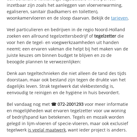
inzetbaar zijn zoals het aanleggen van vloerverwarming,
egaliseren, sanitair (badkamers en toiletten),
woonkamervloeren en de sloop daarvan. Bekijk de
tarieven
.
Veel particulieren en bedrijven in de regio Noord-Holland
zoeken een allround tegelzettersbedrijf of
tegelzetter
die
voor hen de tegel- en voegwerkzaamheden uit handen
neemt; een ervaren vakman die helpt bij het maken van de
juiste keuzes om binnen budget te blijven en zo de
beoogde plannen te verwezenlijken:
Denk aan tegeltechnieken die niet alleen de tand des tijds
doorstaan, maar ook bestand zijn tegen de drukte van het
dagelijks leven. Strak tegelwerk dat vlekbestendig is,
eenvoudig te reinigen en de hygiëne in huis bevordert.
Bel vandaag nog met
☎ 072-2001293
voor meer informatie
en mogelijkheden wat ervaren tegelzetter voor uw woning
of bedrijfspand kan betekenen. Tegels en mozaïk worden
gelegd in lijm-vloeren of specie-vloeren, maar ook exclusief
tegelwerk
is veelal maatwerk
, want ieder project is anders.