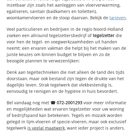
inzetbaar zijn zoals het aanleggen van vloerverwarming,
egaliseren, sanitair (badkamers en toiletten),
woonkamervloeren en de sloop daarvan. Bekijk de
tarieven
.
Veel particulieren en bedrijven in de regio Noord-Holland
zoeken een allround tegelzettersbedrijf of
tegelzetter
die
voor hen de tegel- en voegwerkzaamheden uit handen
neemt; een ervaren vakman die helpt bij het maken van de
juiste keuzes om binnen budget te blijven en zo de
beoogde plannen te verwezenlijken:
Denk aan tegeltechnieken die niet alleen de tand des tijds
doorstaan, maar ook bestand zijn tegen de drukte van het
dagelijks leven. Strak tegelwerk dat vlekbestendig is,
eenvoudig te reinigen en de hygiëne in huis bevordert.
Bel vandaag nog met
☎ 072-2001293
voor meer informatie
en mogelijkheden wat ervaren tegelzetter voor uw woning
of bedrijfspand kan betekenen. Tegels en mozaïk worden
gelegd in lijm-vloeren of specie-vloeren, maar ook exclusief
tegelwerk
is veelal maatwerk
, want ieder project is anders.