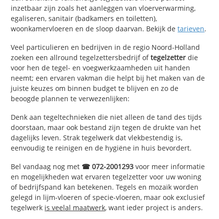
inzetbaar zijn zoals het aanleggen van vloerverwarming,
egaliseren, sanitair (badkamers en toiletten),
woonkamervloeren en de sloop daarvan. Bekijk de
tarieven
.
Veel particulieren en bedrijven in de regio Noord-Holland
zoeken een allround tegelzettersbedrijf of
tegelzetter
die
voor hen de tegel- en voegwerkzaamheden uit handen
neemt; een ervaren vakman die helpt bij het maken van de
juiste keuzes om binnen budget te blijven en zo de
beoogde plannen te verwezenlijken:
Denk aan tegeltechnieken die niet alleen de tand des tijds
doorstaan, maar ook bestand zijn tegen de drukte van het
dagelijks leven. Strak tegelwerk dat vlekbestendig is,
eenvoudig te reinigen en de hygiëne in huis bevordert.
Bel vandaag nog met
☎ 072-2001293
voor meer informatie
en mogelijkheden wat ervaren tegelzetter voor uw woning
of bedrijfspand kan betekenen. Tegels en mozaïk worden
gelegd in lijm-vloeren of specie-vloeren, maar ook exclusief
tegelwerk
is veelal maatwerk
, want ieder project is anders.