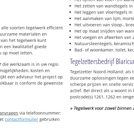
Het zetten van wandtegels in
Het leggen van vloertegels in
Het aanmaken van lijm, morte
Het uitvoeren van sloop-, bre
 alle soorten tegelwerk efficiënt
Het op maat snijden van wand
 duurzame materialen en
Het voegen en afwerken van a
g van het tegelwerk kunt
Natuursteentegels, keramisch
n een kwalitatief goede
Bad- of woonkamer, toilet, k
 u op moet letten.
Tegelzettersbedrijf Blaric
r
die werkzaam is in uw regio
 mogelijkheden, kosten en
Tegelzetter Noord-Holland: als 
ijkt een adviseur het project op
duurzame oplossingen tegen een
chikbaar is conform de gewenste
scherpe prijzen en snelle servi
actief. Bel direct als u woont 
postcode(s) 1261, 1262 en omge
» Tegelwerk voor zowel binnen a
aanvragen
via telefoonnummer:
Het
contactformulier
gebruiken