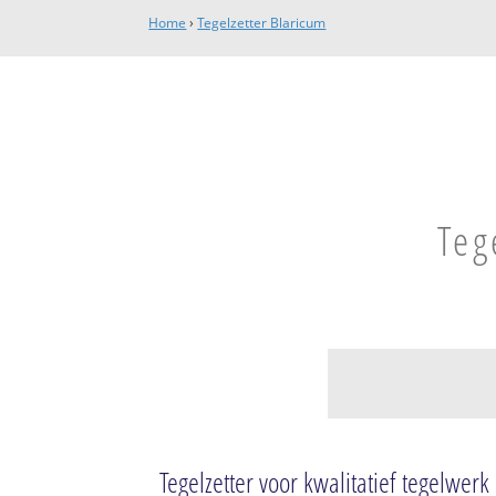
Home
›
Tegelzetter Blaricum
Teg
Blaricum
Blaricum
Tegelzetter voor kwalitatief tegelwerk
Bijvanck