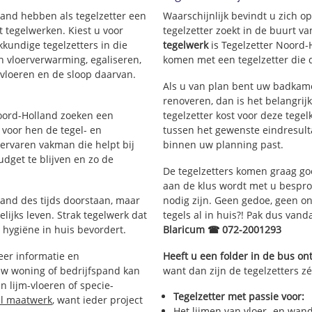
lland hebben als tegelzetter een
Waarschijnlijk bevindt u zich 
 tegelwerken. Kiest u voor
tegelzetter zoekt in de buurt v
kkundige tegelzetters in die
tegelwerk
is Tegelzetter Noord-
an vloerverwarming, egaliseren,
komen met een tegelzetter die d
rvloeren en de sloop daarvan.
Als u van plan bent uw badkamer
renoveren, dan is het belangrij
Noord-Holland zoeken een
tegelzetter kost voor deze tegel
 voor hen de tegel- en
tussen het gewenste eindresulta
rvaren vakman die helpt bij
binnen uw planning past.
dget te blijven en zo de
De tegelzetters komen graag go
aan de klus wordt met u bespr
tand des tijds doorstaan, maar
nodig zijn. Geen gedoe, geen onn
lijks leven. Strak tegelwerk dat
tegels al in huis?! Pak dus van
 hygiëne in huis bevordert.
Blaricum ☎ 072-2001293
er informatie en
Heeft u een folder in de bus o
uw woning of bedrijfspand kan
want dan zijn de tegelzetters zé
 lijm-vloeren of specie-
Tegelzetter met passie voor:
al maatwerk
, want ieder project
Het lijmen van vloer- en wan