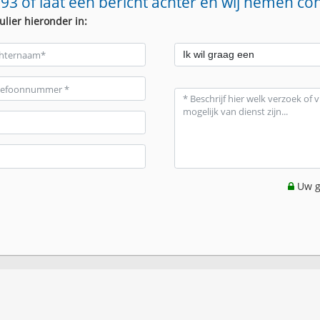
93 of laat een bericht achter en wij nemen co
ulier hieronder in:
Uw g