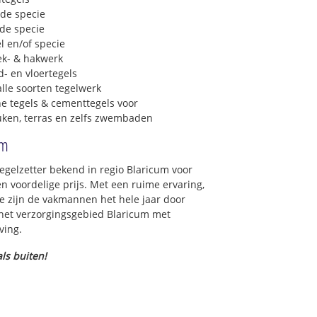
 de specie
 de specie
l en/of specie
ek- & hakwerk
- en vloertegels
lle soorten tegelwerk
e tegels & cementtegels voor
euken, terras en zelfs zwembaden
um
tegelzetter bekend in regio Blaricum voor
 voordelige prijs. Met een ruime ervaring,
ce zijn de vakmannen het hele jaar door
in het verzorgingsgebied Blaricum met
ving.
ls buiten!