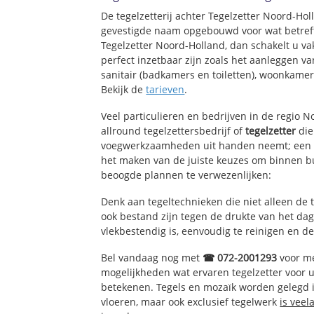
De tegelzetterij achter Tegelzetter Noord-Ho
gevestigde naam opgebouwd voor wat betreft
Tegelzetter Noord-Holland, dan schakelt u va
perfect inzetbaar zijn zoals het aanleggen v
sanitair (badkamers en toiletten), woonkame
Bekijk de
tarieven
.
Veel particulieren en bedrijven in de regio 
allround tegelzettersbedrijf of
tegelzetter
die
voegwerkzaamheden uit handen neemt; een e
het maken van de juiste keuzes om binnen bu
beoogde plannen te verwezenlijken:
Denk aan tegeltechnieken die niet alleen de 
ook bestand zijn tegen de drukte van het dage
vlekbestendig is, eenvoudig te reinigen en de
Bel vandaag nog met
☎ 072-2001293
voor me
mogelijkheden wat ervaren tegelzetter voor 
betekenen. Tegels en mozaïk worden gelegd in
vloeren, maar ook exclusief tegelwerk
is veel