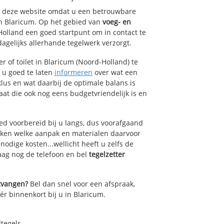
op deze website omdat u een betrouwbare
an Blaricum. Op het gebied van
voeg- en
Holland een goed startpunt om in contact te
agelijks allerhande tegelwerk verzorgt.
 of toilet in Blaricum (Noord-Holland) te
k u goed te laten
informeren
over wat een
klus en wat daarbij de optimale balans is
at die ook nog eens budgetvriendelijk is en
ed voorbereid bij u langs, dus voorafgaand
oken welke aanpak en materialen daarvoor
odige kosten...wellicht heeft u zelfs de
daag nog de telefoon en bel
tegelzetter
ntvangen?
Bel dan snel voor een afspraak,
ér binnenkort bij u in Blaricum.
dtegels