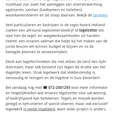
inzetbaar zijn zoals het aanleggen van vloerverwarming,
egaliseren, sanitair (badkamers en toiletten),
woonkamervloeren en de sloop daarvan. Bekijk de
tarieven
.
Veel particulieren en bedrijven in de regio Noord-Holland
zoeken een allround tegelzettersbedrijf of
tegelzetter
die
voor hen de tegel- en voegwerkzaamheden uit handen
neemt; een ervaren vakman die helpt bij het maken van de
juiste keuzes om binnen budget te blijven en zo de
beoogde plannen te verwezenlijken:
Denk aan tegeltechnieken die niet alleen de tand des tijds
doorstaan, maar ook bestand zijn tegen de drukte van het
dagelijks leven. Strak tegelwerk dat vlekbestendig is,
eenvoudig te reinigen en de hygiëne in huis bevordert.
Bel vandaag nog met
☎ 072-2001293
voor meer informatie
en mogelijkheden wat ervaren tegelzetter voor uw woning
of bedrijfspand kan betekenen. Tegels en mozaïk worden
gelegd in lijm-vloeren of specie-vloeren, maar ook exclusief
tegelwerk
is veelal maatwerk
, want ieder project is anders.