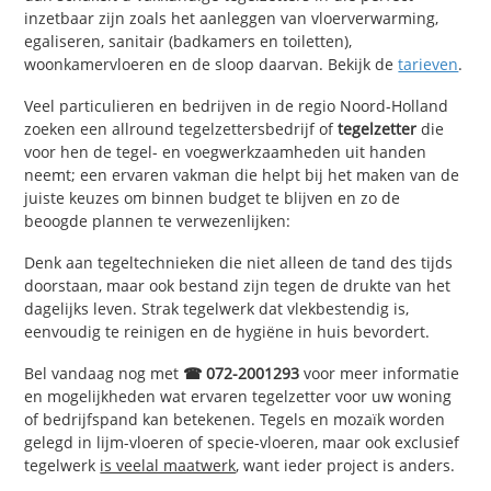
inzetbaar zijn zoals het aanleggen van vloerverwarming,
egaliseren, sanitair (badkamers en toiletten),
woonkamervloeren en de sloop daarvan. Bekijk de
tarieven
.
Veel particulieren en bedrijven in de regio Noord-Holland
zoeken een allround tegelzettersbedrijf of
tegelzetter
die
voor hen de tegel- en voegwerkzaamheden uit handen
neemt; een ervaren vakman die helpt bij het maken van de
juiste keuzes om binnen budget te blijven en zo de
beoogde plannen te verwezenlijken:
Denk aan tegeltechnieken die niet alleen de tand des tijds
doorstaan, maar ook bestand zijn tegen de drukte van het
dagelijks leven. Strak tegelwerk dat vlekbestendig is,
eenvoudig te reinigen en de hygiëne in huis bevordert.
Bel vandaag nog met
☎ 072-2001293
voor meer informatie
en mogelijkheden wat ervaren tegelzetter voor uw woning
of bedrijfspand kan betekenen. Tegels en mozaïk worden
gelegd in lijm-vloeren of specie-vloeren, maar ook exclusief
tegelwerk
is veelal maatwerk
, want ieder project is anders.