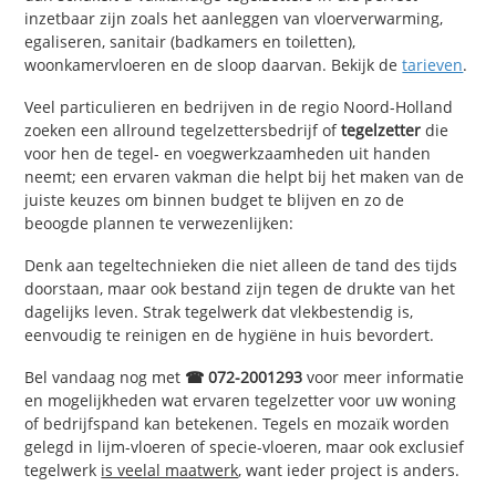
inzetbaar zijn zoals het aanleggen van vloerverwarming,
egaliseren, sanitair (badkamers en toiletten),
woonkamervloeren en de sloop daarvan. Bekijk de
tarieven
.
Veel particulieren en bedrijven in de regio Noord-Holland
zoeken een allround tegelzettersbedrijf of
tegelzetter
die
voor hen de tegel- en voegwerkzaamheden uit handen
neemt; een ervaren vakman die helpt bij het maken van de
juiste keuzes om binnen budget te blijven en zo de
beoogde plannen te verwezenlijken:
Denk aan tegeltechnieken die niet alleen de tand des tijds
doorstaan, maar ook bestand zijn tegen de drukte van het
dagelijks leven. Strak tegelwerk dat vlekbestendig is,
eenvoudig te reinigen en de hygiëne in huis bevordert.
Bel vandaag nog met
☎ 072-2001293
voor meer informatie
en mogelijkheden wat ervaren tegelzetter voor uw woning
of bedrijfspand kan betekenen. Tegels en mozaïk worden
gelegd in lijm-vloeren of specie-vloeren, maar ook exclusief
tegelwerk
is veelal maatwerk
, want ieder project is anders.