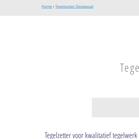
Home
›
Tegelzetter Oostwoud
Teg
Noorder Koggenl
Midwoud
Tegelzetter voor kwalitatief tegelwerk
Oostwoud