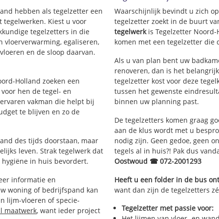
lland hebben als tegelzetter een
Waarschijnlijk bevindt u zich 
 tegelwerken. Kiest u voor
tegelzetter zoekt in de buurt 
kkundige tegelzetters in die
tegelwerk
is Tegelzetter Noord-
an vloerverwarming, egaliseren,
komen met een tegelzetter die d
rvloeren en de sloop daarvan.
Als u van plan bent uw badkame
renoveren, dan is het belangrij
Noord-Holland zoeken een
tegelzetter kost voor deze tegel
 voor hen de tegel- en
tussen het gewenste eindresulta
rvaren vakman die helpt bij
binnen uw planning past.
dget te blijven en zo de
De tegelzetters komen graag go
aan de klus wordt met u bespr
tand des tijds doorstaan, maar
nodig zijn. Geen gedoe, geen onn
lijks leven. Strak tegelwerk dat
tegels al in huis?! Pak dus van
 hygiëne in huis bevordert.
Oostwoud ☎ 072-2001293
er informatie en
Heeft u een folder in de bus o
uw woning of bedrijfspand kan
want dan zijn de tegelzetters z
 lijm-vloeren of specie-
Tegelzetter met passie voor:
al maatwerk
, want ieder project
Het lijmen van vloer- en wan