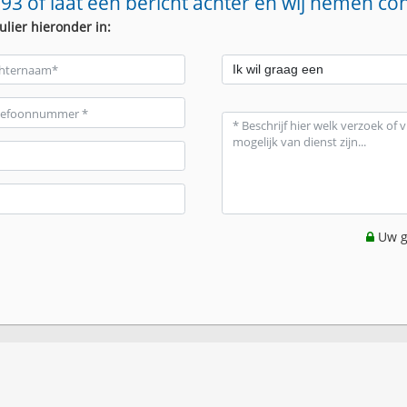
93 of laat een bericht achter en wij nemen co
ulier hieronder in:
Uw g