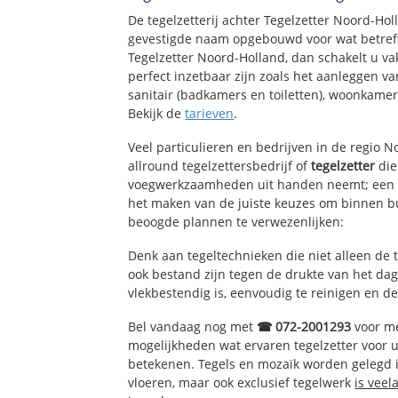
De tegelzetterij achter Tegelzetter Noord-Ho
gevestigde naam opgebouwd voor wat betreft
Tegelzetter Noord-Holland, dan schakelt u va
perfect inzetbaar zijn zoals het aanleggen v
sanitair (badkamers en toiletten), woonkame
Bekijk de
tarieven
.
Veel particulieren en bedrijven in de regio 
allround tegelzettersbedrijf of
tegelzetter
die
voegwerkzaamheden uit handen neemt; een e
het maken van de juiste keuzes om binnen bu
beoogde plannen te verwezenlijken:
Denk aan tegeltechnieken die niet alleen de 
ook bestand zijn tegen de drukte van het dage
vlekbestendig is, eenvoudig te reinigen en de
Bel vandaag nog met
☎ 072-2001293
voor me
mogelijkheden wat ervaren tegelzetter voor 
betekenen. Tegels en mozaïk worden gelegd in
vloeren, maar ook exclusief tegelwerk
is veel