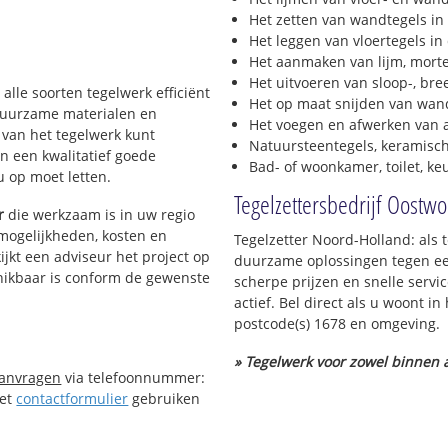
Het zetten van wandtegels in
Het leggen van vloertegels in
Het aanmaken van lijm, morte
Het uitvoeren van sloop-, bre
 alle soorten tegelwerk efficiënt
Het op maat snijden van wand
 duurzame materialen en
Het voegen en afwerken van a
g van het tegelwerk kunt
Natuursteentegels, keramisch
n een kwalitatief goede
Bad- of woonkamer, toilet, k
 u op moet letten.
Tegelzettersbedrijf Oostw
r
die werkzaam is in uw regio
 mogelijkheden, kosten en
Tegelzetter Noord-Holland: als 
ijkt een adviseur het project op
duurzame oplossingen tegen een
chikbaar is conform de gewenste
scherpe prijzen en snelle servi
actief. Bel direct als u woont 
postcode(s) 1678 en omgeving.
» Tegelwerk voor zowel binnen a
aanvragen
via telefoonnummer:
Het
contactformulier
gebruiken