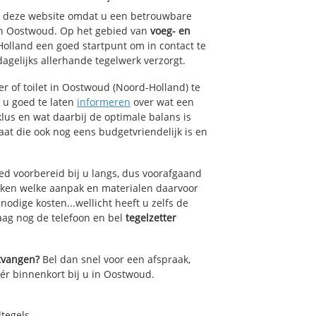
op deze website omdat u een betrouwbare
van Oostwoud. Op het gebied van
voeg- en
Holland een goed startpunt om in contact te
agelijks allerhande tegelwerk verzorgt.
r of toilet in Oostwoud (Noord-Holland) te
k u goed te laten
informeren
over wat een
klus en wat daarbij de optimale balans is
at die ook nog eens budgetvriendelijk is en
ed voorbereid bij u langs, dus voorafgaand
oken welke aanpak en materialen daarvoor
odige kosten...wellicht heeft u zelfs de
daag nog de telefoon en bel
tegelzetter
ntvangen?
Bel dan snel voor een afspraak,
éér binnenkort bij u in Oostwoud.
dtegels