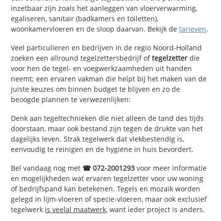
inzetbaar zijn zoals het aanleggen van vloerverwarming,
egaliseren, sanitair (badkamers en toiletten),
woonkamervloeren en de sloop daarvan. Bekijk de
tarieven
.
Veel particulieren en bedrijven in de regio Noord-Holland
zoeken een allround tegelzettersbedrijf of
tegelzetter
die
voor hen de tegel- en voegwerkzaamheden uit handen
neemt; een ervaren vakman die helpt bij het maken van de
juiste keuzes om binnen budget te blijven en zo de
beoogde plannen te verwezenlijken:
Denk aan tegeltechnieken die niet alleen de tand des tijds
doorstaan, maar ook bestand zijn tegen de drukte van het
dagelijks leven. Strak tegelwerk dat vlekbestendig is,
eenvoudig te reinigen en de hygiëne in huis bevordert.
Bel vandaag nog met
☎ 072-2001293
voor meer informatie
en mogelijkheden wat ervaren tegelzetter voor uw woning
of bedrijfspand kan betekenen. Tegels en mozaïk worden
gelegd in lijm-vloeren of specie-vloeren, maar ook exclusief
tegelwerk
is veelal maatwerk
, want ieder project is anders.