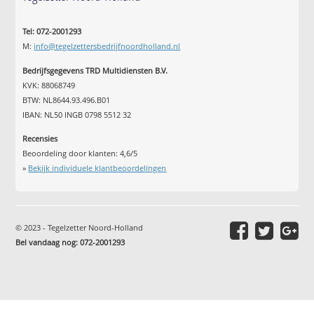
Tel: 072-2001293
M:
info@tegelzettersbedrijfnoordholland.nl
Bedrijfsgegevens TRD Multidiensten B.V.
KVK: 88068749
BTW: NL8644.93.496.B01
IBAN: NL50 INGB 0798 5512 32
Recensies
Beoordeling door klanten:
4,6
/
5
»
Bekijk individuele klantbeoordelingen
© 2023 - Tegelzetter Noord-Holland
Bel vandaag nog: 072-2001293