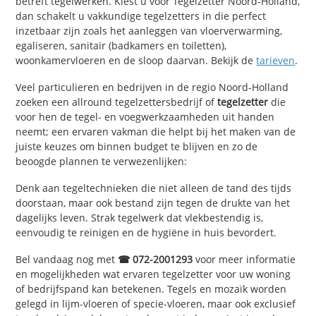
betreft tegelwerken. Kiest u voor Tegelzetter Noord-Holland,
dan schakelt u vakkundige tegelzetters in die perfect
inzetbaar zijn zoals het aanleggen van vloerverwarming,
egaliseren, sanitair (badkamers en toiletten),
woonkamervloeren en de sloop daarvan. Bekijk de
tarieven
.
Veel particulieren en bedrijven in de regio Noord-Holland
zoeken een allround tegelzettersbedrijf of
tegelzetter
die
voor hen de tegel- en voegwerkzaamheden uit handen
neemt; een ervaren vakman die helpt bij het maken van de
juiste keuzes om binnen budget te blijven en zo de
beoogde plannen te verwezenlijken:
Denk aan tegeltechnieken die niet alleen de tand des tijds
doorstaan, maar ook bestand zijn tegen de drukte van het
dagelijks leven. Strak tegelwerk dat vlekbestendig is,
eenvoudig te reinigen en de hygiëne in huis bevordert.
Bel vandaag nog met
☎ 072-2001293
voor meer informatie
en mogelijkheden wat ervaren tegelzetter voor uw woning
of bedrijfspand kan betekenen. Tegels en mozaïk worden
gelegd in lijm-vloeren of specie-vloeren, maar ook exclusief