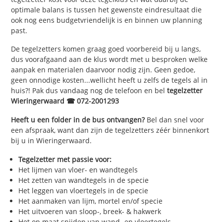
optimale balans is tussen het gewenste eindresultaat die
ook nog eens budgetvriendelijk is en binnen uw planning
past.
De tegelzetters komen graag goed voorbereid bij u langs,
dus voorafgaand aan de klus wordt met u besproken welke
aanpak en materialen daarvoor nodig zijn. Geen gedoe,
geen onnodige kosten...wellicht heeft u zelfs de tegels al in
huis?! Pak dus vandaag nog de telefoon en bel
tegelzetter
Wieringerwaard ☎ 072-2001293
Heeft u een folder in de bus ontvangen?
Bel dan snel voor
een afspraak, want dan zijn de tegelzetters zéér binnenkort
bij u in Wieringerwaard.
Tegelzetter met passie voor:
Het lijmen van vloer- en wandtegels
Het zetten van wandtegels in de specie
Het leggen van vloertegels in de specie
Het aanmaken van lijm, mortel en/of specie
Het uitvoeren van sloop-, breek- & hakwerk
Het op maat snijden van wand- en vloertegels