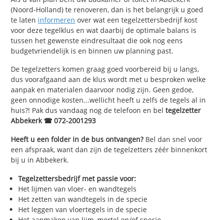
(Noord-Holland) te renoveren, dan is het belangrijk u goed
te laten
informeren
over wat een tegelzettersbedrijf kost
voor deze tegelklus en wat daarbij de optimale balans is
tussen het gewenste eindresultaat die ook nog eens
budgetvriendelijk is en binnen uw planning past.
De tegelzetters komen graag goed voorbereid bij u langs,
dus voorafgaand aan de klus wordt met u besproken welke
aanpak en materialen daarvoor nodig zijn. Geen gedoe,
geen onnodige kosten...wellicht heeft u zelfs de tegels al in
huis?! Pak dus vandaag nog de telefoon en bel
tegelzetter
Abbekerk ☎ 072-2001293
Heeft u een folder in de bus ontvangen?
Bel dan snel voor
een afspraak, want dan zijn de tegelzetters zéér binnenkort
bij u in Abbekerk.
Tegelzettersbedrijf met passie voor:
Het lijmen van vloer- en wandtegels
Het zetten van wandtegels in de specie
Het leggen van vloertegels in de specie
Het aanmaken van lijm, mortel en/of specie