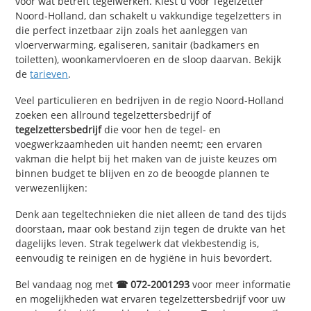
voor wat betreft tegelwerken. Kiest u voor Tegelzetter
Noord-Holland, dan schakelt u vakkundige tegelzetters in
die perfect inzetbaar zijn zoals het aanleggen van
vloerverwarming, egaliseren, sanitair (badkamers en
toiletten), woonkamervloeren en de sloop daarvan. Bekijk
de
tarieven
.
Veel particulieren en bedrijven in de regio Noord-Holland
zoeken een allround tegelzettersbedrijf of
tegelzettersbedrijf
die voor hen de tegel- en
voegwerkzaamheden uit handen neemt; een ervaren
vakman die helpt bij het maken van de juiste keuzes om
binnen budget te blijven en zo de beoogde plannen te
verwezenlijken:
Denk aan tegeltechnieken die niet alleen de tand des tijds
doorstaan, maar ook bestand zijn tegen de drukte van het
dagelijks leven. Strak tegelwerk dat vlekbestendig is,
eenvoudig te reinigen en de hygiëne in huis bevordert.
Bel vandaag nog met
☎ 072-2001293
voor meer informatie
en mogelijkheden wat ervaren tegelzettersbedrijf voor uw