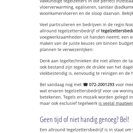
vakkundige tegelzetters in die perfect inzetba
vloerverwarming, egaliseren, sanitair (badkamer
woonkamervloeren en de sloop daarvan. Bekij
Veel particulieren en bedrijven in de regio N
allround tegelzettersbedrijf of
tegelzettersbedr
voegwerkzaamheden uit handen neemt; een erv
maken van de juiste keuzes om binnen budget 
plannen te verwezenlijken:
Denk aan tegeltechnieken die niet alleen de t
ook bestand zijn tegen de drukte van het dagel
vlekbestendig is, eenvoudig te reinigen en de 
Bel vandaag nog met
☎ 072-2001293
voor mee
wat ervaren tegelzettersbedrijf voor uw wonin
betekenen. Tegels en mozaïk worden gelegd in 
maar ook exclusief tegelwerk
is veelal maatwe
Geen tijd of niet handig genoeg? Bel!
Een allround tegelzettersbedrijf is in staat om 