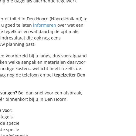
jf die dagelijks allerhande tegelwerk
 of toilet in Den Hoorn (Noord-Holland) te
k u goed te laten
informeren
over wat een
ze tegelklus en wat daarbij de optimale
indresultaat die ook nog eens
uw planning past.
ed voorbereid bij u langs, dus voorafgaand
oken welke aanpak en materialen daarvoor
odige kosten...wellicht heeft u zelfs de
daag nog de telefoon en bel
tegelzetter Den
ntvangen?
Bel dan snel voor een afspraak,
éér binnenkort bij u in Den Hoorn.
e voor:
dtegels
 de specie
 de specie
l en/of specie