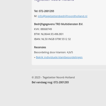
Tel: 072-2001293
M:
info@tegelzettersbedrijfnoordholland.nl
Bedrijfsgegevens TRD Multidiensten B.V.
KVK: 88068749
BTW: NL8644.93.496.B01
IBAN: NL50 INGB 0798 5512 32
Recensies
Beoordeling door klanten:
4,6
/
5
»
Bekijk individuele klantbeoordelingen
© 2023 - Tegelzetter Noord-Holland
Bel vandaag nog: 072-2001293