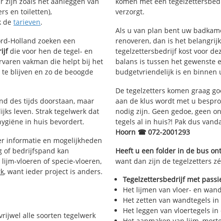
ar zijn zoals het aanleggen van
komen met een tegelzettersbedri
s en toiletten),
verzorgt.
k de
tarieven
.
Als u van plan bent uw badkamer
oord-Holland zoeken een
renoveren, dan is het belangrij
ijf
die voor hen de tegel- en
tegelzettersbedrijf kost voor de
aren vakman die helpt bij het
balans is tussen het gewenste e
te blijven en zo de beoogde
budgetvriendelijk is en binnen 
De tegelzetters komen graag go
and des tijds doorstaan, maar
aan de klus wordt met u bespr
ijks leven. Strak tegelwerk dat
nodig zijn. Geen gedoe, geen onn
hygiëne in huis bevordert.
tegels al in huis?! Pak dus van
Hoorn ☎ 072-2001293
r informatie en mogelijkheden
g of bedrijfspand kan
Heeft u een folder in de bus o
lijm-vloeren of specie-vloeren,
want dan zijn de tegelzetters z
rk
, want ieder project is anders.
Tegelzettersbedrijf met passi
Het lijmen van vloer- en wan
Het zetten van wandtegels in
Het leggen van vloertegels in
vrijwel alle soorten tegelwerk
Het aanmaken van lijm, morte