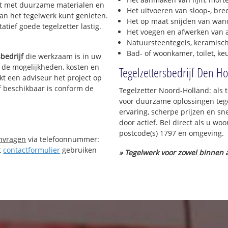
erkt met duurzame materialen en
Het uitvoeren van sloop-, bre
van het tegelwerk kunt genieten.
Het op maat snijden van wand
tief goede tegelzetter lastig.
Het voegen en afwerken van a
Natuursteentegels, keramisch
Bad- of woonkamer, toilet, k
sbedrijf
die werkzaam is in uw
in de mogelijkheden, kosten en
Tegelzettersbedrijf Den H
kt een adviseur het project op
jf beschikbaar is conform de
Tegelzetter Noord-Holland: als 
voor duurzame oplossingen tege
ervaring, scherpe prijzen en sn
door actief. Bel direct als u w
postcode(s) 1797 en omgeving.
anvragen
via telefoonnummer:
t
contactformulier
gebruiken
» Tegelwerk voor zowel binnen a