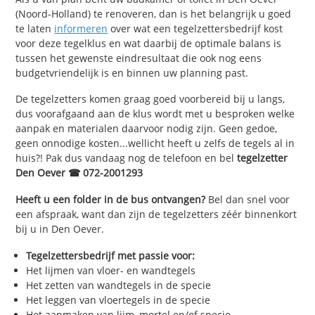
(Noord-Holland) te renoveren, dan is het belangrijk u goed
te laten
informeren
over wat een tegelzettersbedrijf kost
voor deze tegelklus en wat daarbij de optimale balans is
tussen het gewenste eindresultaat die ook nog eens
budgetvriendelijk is en binnen uw planning past.
De tegelzetters komen graag goed voorbereid bij u langs,
dus voorafgaand aan de klus wordt met u besproken welke
aanpak en materialen daarvoor nodig zijn. Geen gedoe,
geen onnodige kosten...wellicht heeft u zelfs de tegels al in
huis?! Pak dus vandaag nog de telefoon en bel
tegelzetter
Den Oever ☎ 072-2001293
Heeft u een folder in de bus ontvangen?
Bel dan snel voor
een afspraak, want dan zijn de tegelzetters zéér binnenkort
bij u in Den Oever.
Tegelzettersbedrijf met passie voor:
Het lijmen van vloer- en wandtegels
Het zetten van wandtegels in de specie
Het leggen van vloertegels in de specie
Het aanmaken van lijm, mortel en/of specie