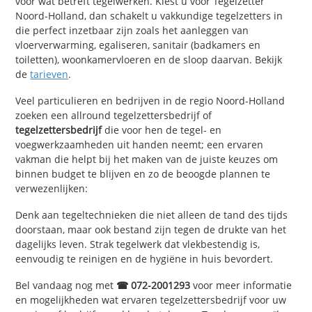
voor wat betreft tegelwerken. Kiest u voor Tegelzetter
Noord-Holland, dan schakelt u vakkundige tegelzetters in
die perfect inzetbaar zijn zoals het aanleggen van
vloerverwarming, egaliseren, sanitair (badkamers en
toiletten), woonkamervloeren en de sloop daarvan. Bekijk
de
tarieven
.
Veel particulieren en bedrijven in de regio Noord-Holland
zoeken een allround tegelzettersbedrijf of
tegelzettersbedrijf
die voor hen de tegel- en
voegwerkzaamheden uit handen neemt; een ervaren
vakman die helpt bij het maken van de juiste keuzes om
binnen budget te blijven en zo de beoogde plannen te
verwezenlijken:
Denk aan tegeltechnieken die niet alleen de tand des tijds
doorstaan, maar ook bestand zijn tegen de drukte van het
dagelijks leven. Strak tegelwerk dat vlekbestendig is,
eenvoudig te reinigen en de hygiëne in huis bevordert.
Bel vandaag nog met
☎ 072-2001293
voor meer informatie
en mogelijkheden wat ervaren tegelzettersbedrijf voor uw