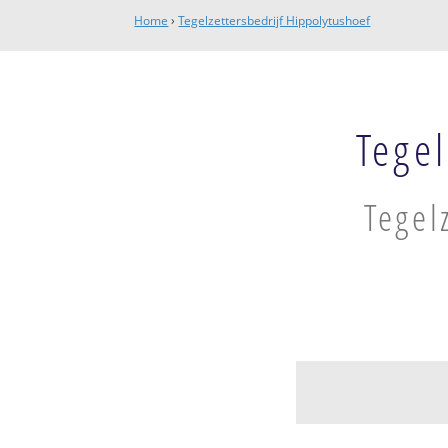
Home
›
Tegelzettersbedrijf Hippolytushoef
Tegel
Tegel
Wieringen