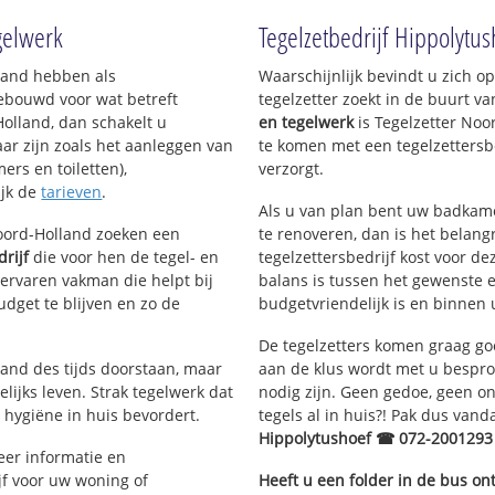
egelwerk
Tegelzetbedrijf Hippolytus
lland hebben als
Waarschijnlijk bevindt u zich 
ebouwd voor wat betreft
tegelzetter zoekt in de buurt v
Holland, dan schakelt u
en tegelwerk
is Tegelzetter Noo
aar zijn zoals het aanleggen van
te komen met een tegelzettersbe
sterklief
ers en toiletten),
verzorgt.
ijk de
tarieven
.
Als u van plan bent uw badkamer
Noord-Holland zoeken een
te renoveren, dan is het belangr
drijf
die voor hen de tegel- en
tegelzettersbedrijf kost voor de
rvaren vakman die helpt bij
balans is tussen het gewenste e
dget te blijven en zo de
budgetvriendelijk is en binnen 
De tegelzetters komen graag go
tand des tijds doorstaan, maar
aan de klus wordt met u bespr
lijks leven. Strak tegelwerk dat
nodig zijn. Geen gedoe, geen onn
 hygiëne in huis bevordert.
tegels al in huis?! Pak dus van
Hippolytushoef ☎ 072-2001293
er informatie en
jf voor uw woning of
Heeft u een folder in de bus o