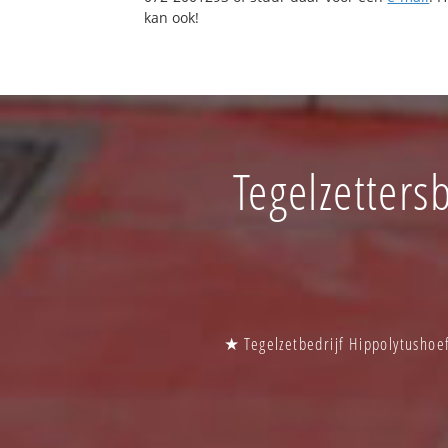
kan ook!
Tegelzetters
★ Tegelzetbedrijf Hippolytushoef