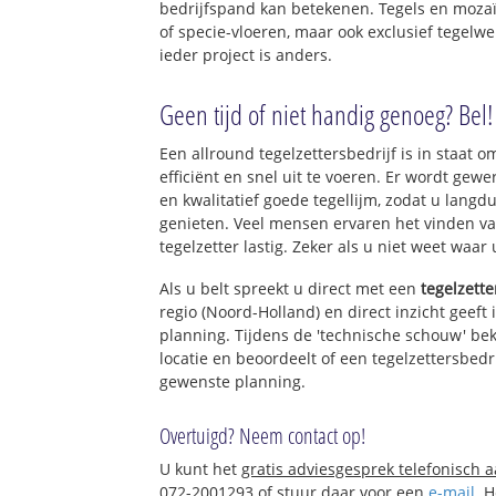
bedrijfspand kan betekenen. Tegels en mozaï
of specie-vloeren, maar ook exclusief tegelw
ieder project is anders.
Geen tijd of niet handig genoeg? Bel!
Een allround tegelzettersbedrijf is in staat o
efficiënt en snel uit te voeren. Er wordt ge
en kwalitatief goede tegellijm, zodat u langd
genieten. Veel mensen ervaren het vinden va
tegelzetter lastig. Zeker als u niet weet waar
Als u belt spreekt u direct met een
tegelzette
regio (Noord-Holland) en direct inzicht geeft
planning. Tijdens de 'technische schouw' bek
locatie en beoordeelt of een tegelzettersbedr
gewenste planning.
Overtuigd? Neem contact op!
U kunt het
gratis adviesgesprek telefonisch 
072-2001293 of stuur daar voor een
e-mail
. 