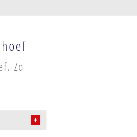
shoef
ef. Zo