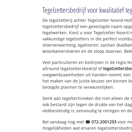
Hippolytushoef
Tegelzettersbedrijf voor kwalitatief t
Den Oever
Oosterland
De tegelzetterij achter Tegelzetter Noord-Ho
Westerland
tegelzettersbedrijf een gevestigde naam opg
De Haukes
tegelwerken. Kiest u voor Tegelzetter Noord-
Stroe
vakkundige tegelzetters in die perfect inzetb
Oosterklief en We
vloerverwarming, egaliseren, sanitair (badkam
woonkamervloeren en de sloop daarvan. Bek
Veel particulieren en bedrijven in de regio 
allround tegelzettersbedrijf of
tegelzettersbe
voegwerkzaamheden uit handen neemt; een e
het maken van de juiste keuzes om binnen bu
beoogde plannen te verwezenlijken:
Denk aan tegeltechnieken die niet alleen de 
ook bestand zijn tegen de drukte van het dage
vlekbestendig is, eenvoudig te reinigen en de
Bel vandaag nog met
☎ 072-2001293
voor me
mogelijkheden wat ervaren tegelzettersbedri