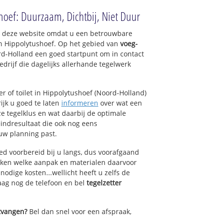
hoef: Duurzaam, Dichtbij, Niet Duur
op deze website omdat u een betrouwbare
an Hippolytushoef. Op het gebied van
voeg-
rd-Holland een goed startpunt om in contact
drijf die dagelijks allerhande tegelwerk
 of toilet in Hippolytushoef (Noord-Holland)
ijk u goed te laten
informeren
over wat een
ze tegelklus en wat daarbij de optimale
indresultaat die ook nog eens
uw planning past.
ed voorbereid bij u langs, dus voorafgaand
oken welke aanpak en materialen daarvoor
odige kosten...wellicht heeft u zelfs de
daag nog de telefoon en bel
tegelzetter
ntvangen?
Bel dan snel voor een afspraak,