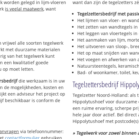
k worden gelegd in lijm-vloeren
want dan zijn de tegelzetters zé
erk
is veelal maatwerk
, want
Tegelzettersbedrijf met passi
Het lijmen van vloer- en wan
Het zetten van wandtegels in
Het leggen van vloertegels in
Het aanmaken van lijm, morte
m vrijwel alle soorten tegelwerk
Het uitvoeren van sloop-, bre
werkt met duurzame materialen
Het op maat snijden van wand
urig van het tegelwerk kunt
Het voegen en afwerken van a
n een kwalitatief goede
Natuursteentegels, keramisch
 u op moet letten.
Bad- of woonkamer, toilet, k
rsbedrijf
die werkzaam is in uw
Tegelzettersbedrijf Hippol
 in de mogelijkheden, kosten en
ijkt een adviseur het project op
Tegelzetter Noord-Holland: als t
ijf beschikbaar is conform de
Hippolytushoef voor duurzame o
een ruime ervaring, scherpe pri
hele jaar door actief. Bel direc
Hippolytushoef met postcode(s)
aanvragen
via telefoonnummer:
» Tegelwerk voor zowel binnen a
Het
contactformulier
gebruiken