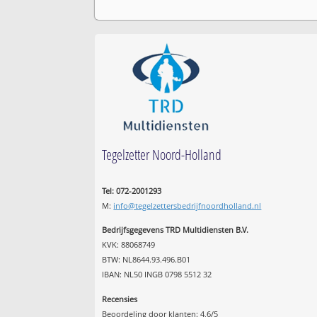
Tegelzetter Noord-Holland
Tel: 072-2001293
M:
info@tegelzettersbedrijfnoordholland.nl
Bedrijfsgegevens TRD Multidiensten B.V.
KVK: 88068749
BTW: NL8644.93.496.B01
IBAN: NL50 INGB 0798 5512 32
Recensies
Beoordeling door klanten:
4,6
/
5