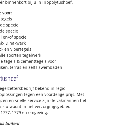
ér binnenkort bij u in Hippolytushoef.
e voor:
dtegels
 de specie
 de specie
l en/of specie
ek- & hakwerk
- en vloertegels
lle soorten tegelwerk
e tegels & cementtegels voor
euken, terras en zelfs zwembaden
ytushoef
egelzettersbedrijf bekend in regio
plossingen tegen een voordelige prijs. Met
jzen en snelle service zijn de vakmannen het
t als u woont in het verzorgingsgebied
 1777, 1779 en omgeving.
ls buiten!