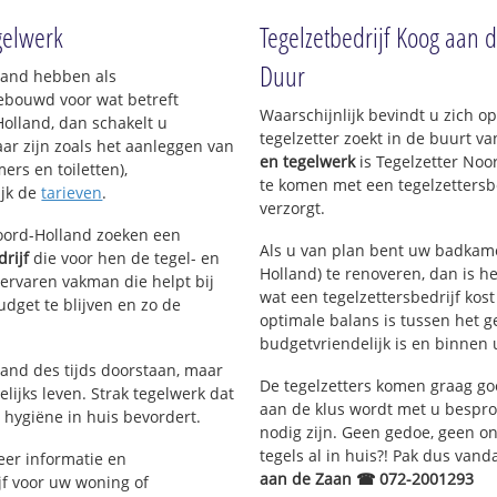
Westerkoog
egelwerk
Tegelzetbedrijf Koog aan d
Duur
lland hebben als
ebouwd voor wat betreft
Waarschijnlijk bevindt u zich 
Holland, dan schakelt u
tegelzetter zoekt in de buurt v
aar zijn zoals het aanleggen van
en tegelwerk
is Tegelzetter Noo
ers en toiletten),
te komen met een tegelzettersbe
ijk de
tarieven
.
verzorgt.
Noord-Holland zoeken een
Als u van plan bent uw badkame
drijf
die voor hen de tegel- en
Holland) te renoveren, dan is he
rvaren vakman die helpt bij
wat een tegelzettersbedrijf kost
dget te blijven en zo de
optimale balans is tussen het 
budgetvriendelijk is en binnen 
tand des tijds doorstaan, maar
De tegelzetters komen graag go
lijks leven. Strak tegelwerk dat
aan de klus wordt met u bespr
 hygiëne in huis bevordert.
nodig zijn. Geen gedoe, geen onn
tegels al in huis?! Pak dus van
er informatie en
aan de Zaan ☎ 072-2001293
jf voor uw woning of