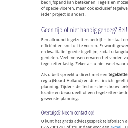
bedrijfspand kan betekenen. Tegels en mozaï
of specie-vloeren, maar ook exclusief tegelw
ieder project is anders.
Geen tijd of niet handig genoeg? Bel!
Een allround tegelzettersbedrijf is in staat o
efficiënt en snel uit te voeren. Er wordt ge
en kwalitatief goede tegellijm, zodat u langd
genieten. Veel mensen ervaren het vinden va
tegelzetter lastig. Zeker als u niet weet waar
Als u belt spreekt u direct met een
tegelzette
regio (Noord-Holland) en direct inzicht geeft
planning. Tijdens de 'technische schouw' bek
locatie en beoordeelt of een tegelzettersbedr
gewenste planning.
Overtuigd? Neem contact op!
U kunt het
gratis adviesgesprek telefonisch 
072-2001293 of stuur daar voor een
e-mail
. 