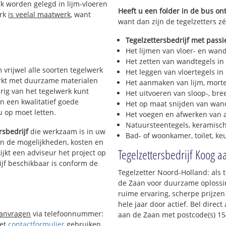
k worden gelegd in lijm-vloeren
Heeft u een folder in de bus o
erk
is veelal maatwerk
, want
want dan zijn de tegelzetters z
Tegelzettersbedrijf met passi
Het lijmen van vloer- en wan
Het zetten van wandtegels in
m vrijwel alle soorten tegelwerk
Het leggen van vloertegels in
werkt met duurzame materialen
Het aanmaken van lijm, morte
urig van het tegelwerk kunt
Het uitvoeren van sloop-, bre
n een kwalitatief goede
Het op maat snijden van wand
 u op moet letten.
Het voegen en afwerken van a
Natuursteentegels, keramisch
rsbedrijf
die werkzaam is in uw
Bad- of woonkamer, toilet, k
 in de mogelijkheden, kosten en
Tegelzettersbedrijf Koog 
ijkt een adviseur het project op
ijf beschikbaar is conform de
Tegelzetter Noord-Holland: als 
de Zaan voor duurzame oplossin
ruime ervaring, scherpe prijzen
hele jaar door actief. Bel direc
aanvragen
via telefoonnummer:
aan de Zaan met postcode(s) 1
Het
contactformulier
gebruiken