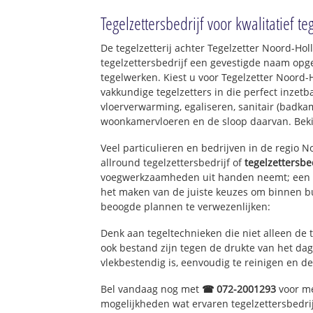
Oud Koog
Tegelzettersbedrijf voor kwalitatief t
De tegelzetterij achter Tegelzetter Noord-Ho
tegelzettersbedrijf een gevestigde naam opg
tegelwerken. Kiest u voor Tegelzetter Noord-
vakkundige tegelzetters in die perfect inzetb
vloerverwarming, egaliseren, sanitair (badkam
woonkamervloeren en de sloop daarvan. Bek
Veel particulieren en bedrijven in de regio 
allround tegelzettersbedrijf of
tegelzettersbe
voegwerkzaamheden uit handen neemt; een e
het maken van de juiste keuzes om binnen bu
beoogde plannen te verwezenlijken:
Denk aan tegeltechnieken die niet alleen de 
ook bestand zijn tegen de drukte van het dage
vlekbestendig is, eenvoudig te reinigen en de
Bel vandaag nog met
☎ 072-2001293
voor me
mogelijkheden wat ervaren tegelzettersbedri