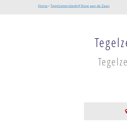
Home
›
Tegelzettersbedrijf Koog aan de Zaan
Tegelz
Tegelz
Oud Koog a/d Za