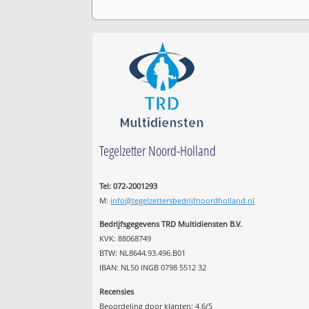
Tegelzetter Noord-Holland
Tel: 072-2001293
M:
info@tegelzettersbedrijfnoordholland.nl
Bedrijfsgegevens TRD Multidiensten B.V.
KVK: 88068749
BTW: NL8644.93.496.B01
IBAN: NL50 INGB 0798 5512 32
Recensies
Beoordeling door klanten:
4,6
/
5