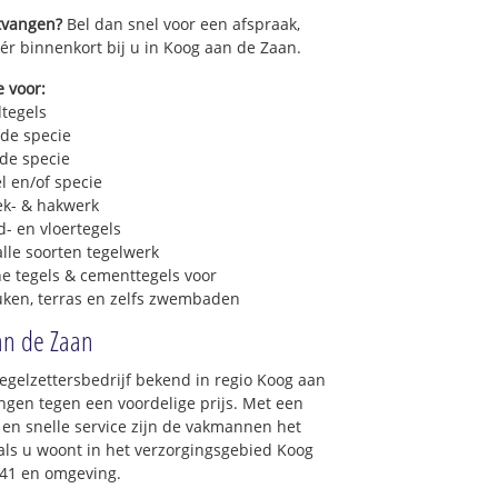
ntvangen?
Bel dan snel voor een afspraak,
éér binnenkort bij u in Koog aan de Zaan.
e voor:
dtegels
 de specie
 de specie
l en/of specie
ek- & hakwerk
- en vloertegels
lle soorten tegelwerk
e tegels & cementtegels voor
euken, terras en zelfs zwembaden
aan de Zaan
tegelzettersbedrijf bekend in regio Koog aan
gen tegen een voordelige prijs. Met een
 en snelle service zijn de vakmannen het
t als u woont in het verzorgingsgebied Koog
541 en omgeving.