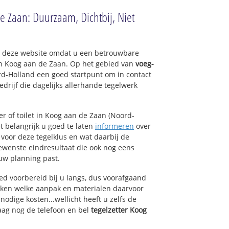
e Zaan: Duurzaam, Dichtbij, Niet
op deze website omdat u een betrouwbare
an Koog aan de Zaan. Op het gebied van
voeg-
rd-Holland een goed startpunt om in contact
drijf die dagelijks allerhande tegelwerk
r of toilet in Koog aan de Zaan (Noord-
t belangrijk u goed te laten
informeren
over
 voor deze tegelklus en wat daarbij de
gewenste eindresultaat die ook nog eens
uw planning past.
ed voorbereid bij u langs, dus voorafgaand
oken welke aanpak en materialen daarvoor
odige kosten...wellicht heeft u zelfs de
daag nog de telefoon en bel
tegelzetter Koog