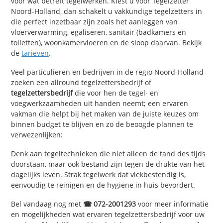
voor wat betreft tegelwerken. Kiest u voor Tegelzetter
Noord-Holland, dan schakelt u vakkundige tegelzetters in
die perfect inzetbaar zijn zoals het aanleggen van
vloerverwarming, egaliseren, sanitair (badkamers en
toiletten), woonkamervloeren en de sloop daarvan. Bekijk
de
tarieven
.
Veel particulieren en bedrijven in de regio Noord-Holland
zoeken een allround tegelzettersbedrijf of
tegelzettersbedrijf
die voor hen de tegel- en
voegwerkzaamheden uit handen neemt; een ervaren
vakman die helpt bij het maken van de juiste keuzes om
binnen budget te blijven en zo de beoogde plannen te
verwezenlijken:
Denk aan tegeltechnieken die niet alleen de tand des tijds
doorstaan, maar ook bestand zijn tegen de drukte van het
dagelijks leven. Strak tegelwerk dat vlekbestendig is,
eenvoudig te reinigen en de hygiëne in huis bevordert.
Bel vandaag nog met
☎ 072-2001293
voor meer informatie
en mogelijkheden wat ervaren tegelzettersbedrijf voor uw