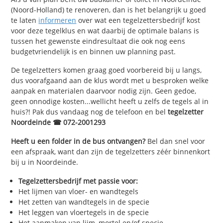
(Noord-Holland) te renoveren, dan is het belangrijk u goed
te laten
informeren
over wat een tegelzettersbedrijf kost
voor deze tegelklus en wat daarbij de optimale balans is
tussen het gewenste eindresultaat die ook nog eens
budgetvriendelijk is en binnen uw planning past.
De tegelzetters komen graag goed voorbereid bij u langs,
dus voorafgaand aan de klus wordt met u besproken welke
aanpak en materialen daarvoor nodig zijn. Geen gedoe,
geen onnodige kosten...wellicht heeft u zelfs de tegels al in
huis?! Pak dus vandaag nog de telefoon en bel
tegelzetter
Noordeinde ☎ 072-2001293
Heeft u een folder in de bus ontvangen?
Bel dan snel voor
een afspraak, want dan zijn de tegelzetters zéér binnenkort
bij u in Noordeinde.
Tegelzettersbedrijf met passie voor:
Het lijmen van vloer- en wandtegels
Het zetten van wandtegels in de specie
Het leggen van vloertegels in de specie
Het aanmaken van lijm, mortel en/of specie