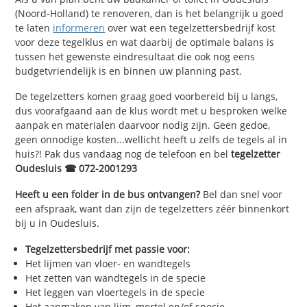
(Noord-Holland) te renoveren, dan is het belangrijk u goed
te laten
informeren
over wat een tegelzettersbedrijf kost
voor deze tegelklus en wat daarbij de optimale balans is
tussen het gewenste eindresultaat die ook nog eens
budgetvriendelijk is en binnen uw planning past.
De tegelzetters komen graag goed voorbereid bij u langs,
dus voorafgaand aan de klus wordt met u besproken welke
aanpak en materialen daarvoor nodig zijn. Geen gedoe,
geen onnodige kosten...wellicht heeft u zelfs de tegels al in
huis?! Pak dus vandaag nog de telefoon en bel
tegelzetter
Oudesluis ☎ 072-2001293
Heeft u een folder in de bus ontvangen?
Bel dan snel voor
een afspraak, want dan zijn de tegelzetters zéér binnenkort
bij u in Oudesluis.
Tegelzettersbedrijf met passie voor:
Het lijmen van vloer- en wandtegels
Het zetten van wandtegels in de specie
Het leggen van vloertegels in de specie
Het aanmaken van lijm, mortel en/of specie