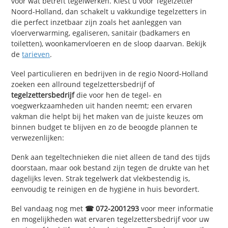
voor wat betreft tegelwerken. Kiest u voor Tegelzetter
Noord-Holland, dan schakelt u vakkundige tegelzetters in
die perfect inzetbaar zijn zoals het aanleggen van
vloerverwarming, egaliseren, sanitair (badkamers en
toiletten), woonkamervloeren en de sloop daarvan. Bekijk
de
tarieven
.
Veel particulieren en bedrijven in de regio Noord-Holland
zoeken een allround tegelzettersbedrijf of
tegelzettersbedrijf
die voor hen de tegel- en
voegwerkzaamheden uit handen neemt; een ervaren
vakman die helpt bij het maken van de juiste keuzes om
binnen budget te blijven en zo de beoogde plannen te
verwezenlijken:
Denk aan tegeltechnieken die niet alleen de tand des tijds
doorstaan, maar ook bestand zijn tegen de drukte van het
dagelijks leven. Strak tegelwerk dat vlekbestendig is,
eenvoudig te reinigen en de hygiëne in huis bevordert.
Bel vandaag nog met
☎ 072-2001293
voor meer informatie
en mogelijkheden wat ervaren tegelzettersbedrijf voor uw