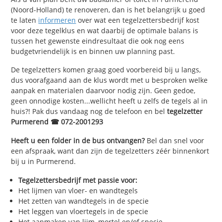
(Noord-Holland) te renoveren, dan is het belangrijk u goed
te laten
informeren
over wat een tegelzettersbedrijf kost
voor deze tegelklus en wat daarbij de optimale balans is
tussen het gewenste eindresultaat die ook nog eens
budgetvriendelijk is en binnen uw planning past.
De tegelzetters komen graag goed voorbereid bij u langs,
dus voorafgaand aan de klus wordt met u besproken welke
aanpak en materialen daarvoor nodig zijn. Geen gedoe,
geen onnodige kosten...wellicht heeft u zelfs de tegels al in
huis?! Pak dus vandaag nog de telefoon en bel
tegelzetter
Purmerend ☎ 072-2001293
Heeft u een folder in de bus ontvangen?
Bel dan snel voor
een afspraak, want dan zijn de tegelzetters zéér binnenkort
bij u in Purmerend.
Tegelzettersbedrijf met passie voor:
Het lijmen van vloer- en wandtegels
Het zetten van wandtegels in de specie
Het leggen van vloertegels in de specie
Het aanmaken van lijm, mortel en/of specie