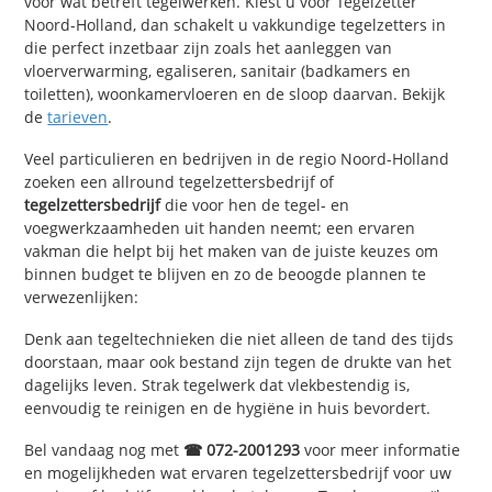
voor wat betreft tegelwerken. Kiest u voor Tegelzetter
Noord-Holland, dan schakelt u vakkundige tegelzetters in
die perfect inzetbaar zijn zoals het aanleggen van
vloerverwarming, egaliseren, sanitair (badkamers en
toiletten), woonkamervloeren en de sloop daarvan. Bekijk
de
tarieven
.
Veel particulieren en bedrijven in de regio Noord-Holland
zoeken een allround tegelzettersbedrijf of
tegelzettersbedrijf
die voor hen de tegel- en
voegwerkzaamheden uit handen neemt; een ervaren
vakman die helpt bij het maken van de juiste keuzes om
binnen budget te blijven en zo de beoogde plannen te
verwezenlijken:
Denk aan tegeltechnieken die niet alleen de tand des tijds
doorstaan, maar ook bestand zijn tegen de drukte van het
dagelijks leven. Strak tegelwerk dat vlekbestendig is,
eenvoudig te reinigen en de hygiëne in huis bevordert.
Bel vandaag nog met
☎ 072-2001293
voor meer informatie
en mogelijkheden wat ervaren tegelzettersbedrijf voor uw