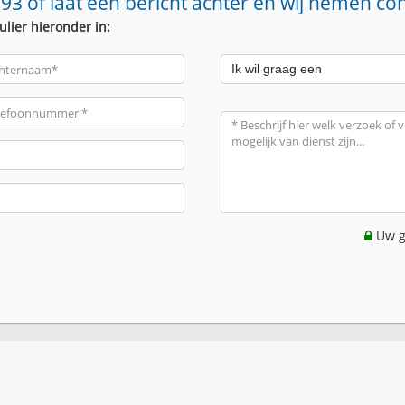
93 of laat een bericht achter en wij nemen co
ulier hieronder in:
Uw g