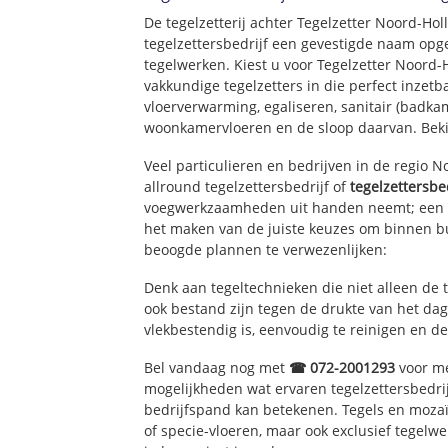
Rijsenhout Dijk
De tegelzetterij achter Tegelzetter Noord-Ho
Rijsenhout Omge
tegelzettersbedrijf een gevestigde naam opg
tegelwerken. Kiest u voor Tegelzetter Noord-
vakkundige tegelzetters in die perfect inzetb
vloerverwarming, egaliseren, sanitair (badkam
woonkamervloeren en de sloop daarvan. Bek
Veel particulieren en bedrijven in de regio 
allround tegelzettersbedrijf of
tegelzettersbe
voegwerkzaamheden uit handen neemt; een e
het maken van de juiste keuzes om binnen bu
beoogde plannen te verwezenlijken:
Denk aan tegeltechnieken die niet alleen de 
ook bestand zijn tegen de drukte van het dage
vlekbestendig is, eenvoudig te reinigen en de
Bel vandaag nog met
☎ 072-2001293
voor me
mogelijkheden wat ervaren tegelzettersbedri
bedrijfspand kan betekenen. Tegels en mozaï
of specie-vloeren, maar ook exclusief tegelw