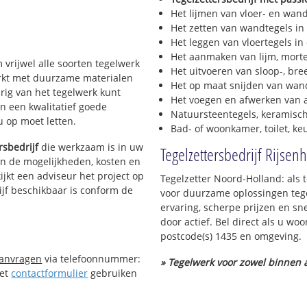
Het lijmen van vloer- en wan
Het zetten van wandtegels in
Het leggen van vloertegels in
Het aanmaken van lijm, morte
m vrijwel alle soorten tegelwerk
Het uitvoeren van sloop-, bre
werkt met duurzame materialen
Het op maat snijden van wand
urig van het tegelwerk kunt
Het voegen en afwerken van a
n een kwalitatief goede
Natuursteentegels, keramisch
 u op moet letten.
Bad- of woonkamer, toilet, k
rsbedrijf
die werkzaam is in uw
Tegelzettersbedrijf Rijsen
 in de mogelijkheden, kosten en
ijkt een adviseur het project op
Tegelzetter Noord-Holland: als 
ijf beschikbaar is conform de
voor duurzame oplossingen tege
ervaring, scherpe prijzen en sn
door actief. Bel direct als u w
postcode(s) 1435 en omgeving.
aanvragen
via telefoonnummer:
» Tegelwerk voor zowel binnen a
Het
contactformulier
gebruiken