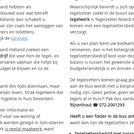
lland hebben als
Waarschijnlijk bevindt u zich 
ving
ebouwd voor wat betreft
tegelzetter zoekt in de buurt v
Holland, dan schakelt u
tegelwerk
is Tegelzetter Noord-
aar zijn zoals het aanleggen van
komen met een tegelzettersbedri
ers en toiletten),
verzorgt.
ijk de
tarieven
.
Als u van plan bent uw badkamer
Noord-Holland zoeken een
renoveren, dan is het belangrij
drijf
die voor hen de tegel- en
tegelzettersbedrijf kost voor de
rvaren vakman die helpt bij
balans is tussen het gewenste e
dget te blijven en zo de
budgetvriendelijk is en binnen 
De tegelzetters komen graag go
tand des tijds doorstaan, maar
aan de klus wordt met u bespr
lijks leven. Strak tegelwerk dat
nodig zijn. Geen gedoe, geen onn
 hygiëne in huis bevordert.
tegels al in huis?! Pak dus van
Rijsenhout ☎ 072-2001293
er informatie en
jf voor uw woning of
Heeft u een folder in de bus o
k worden gelegd in lijm-vloeren
want dan zijn de tegelzetters zé
erk
is veelal maatwerk
, want
Tegelzettersbedrijf met passi