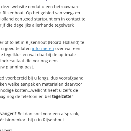
op deze website omdat u een betrouwbare
an Rijsenhout. Op het gebied van
voeg- en
Holland een goed startpunt om in contact te
jf die dagelijks allerhande tegelwerk
 of toilet in Rijsenhout (Noord-Holland) te
k u goed te laten
informeren
over wat een
ze tegelklus en wat daarbij de optimale
indresultaat die ook nog eens
uw planning past.
ed voorbereid bij u langs, dus voorafgaand
oken welke aanpak en materialen daarvoor
odige kosten...wellicht heeft u zelfs de
daag nog de telefoon en bel
tegelzetter
ntvangen?
Bel dan snel voor een afspraak,
ér binnenkort bij u in Rijsenhout.
e voor: