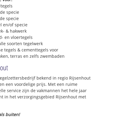
dtegels
 de specie
 de specie
l en/of specie
ek- & hakwerk
- en vloertegels
lle soorten tegelwerk
e tegels & cementtegels voor
euken, terras en zelfs zwembaden
hout
tegelzettersbedrijf bekend in regio Rijsenhout
n een voordelige prijs. Met een ruime
elle service zijn de vakmannen het hele jaar
oont in het verzorgingsgebied Rijsenhout met
ls buiten!