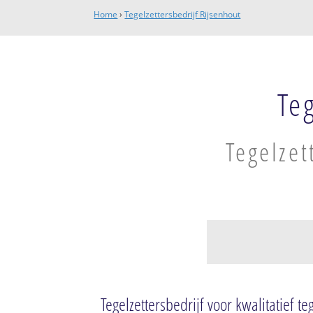
Home
›
Tegelzettersbedrijf Rijsenhout
Te
Tegelzet
Rijsenhout
Rijsenhout Dorp
Tegelzettersbedrijf voor kwalitatief t
Rijsenhout Zuid