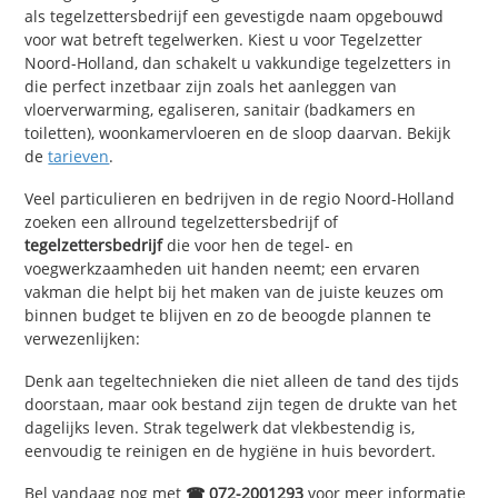
als tegelzettersbedrijf een gevestigde naam opgebouwd
voor wat betreft tegelwerken. Kiest u voor Tegelzetter
Noord-Holland, dan schakelt u vakkundige tegelzetters in
die perfect inzetbaar zijn zoals het aanleggen van
vloerverwarming, egaliseren, sanitair (badkamers en
toiletten), woonkamervloeren en de sloop daarvan. Bekijk
de
tarieven
.
Veel particulieren en bedrijven in de regio Noord-Holland
zoeken een allround tegelzettersbedrijf of
tegelzettersbedrijf
die voor hen de tegel- en
voegwerkzaamheden uit handen neemt; een ervaren
vakman die helpt bij het maken van de juiste keuzes om
binnen budget te blijven en zo de beoogde plannen te
verwezenlijken:
Denk aan tegeltechnieken die niet alleen de tand des tijds
doorstaan, maar ook bestand zijn tegen de drukte van het
dagelijks leven. Strak tegelwerk dat vlekbestendig is,
eenvoudig te reinigen en de hygiëne in huis bevordert.
Bel vandaag nog met
☎ 072-2001293
voor meer informatie