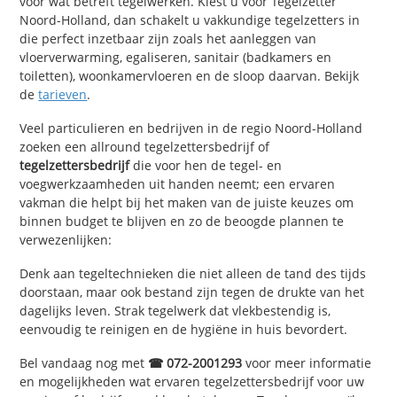
voor wat betreft tegelwerken. Kiest u voor Tegelzetter
Noord-Holland, dan schakelt u vakkundige tegelzetters in
die perfect inzetbaar zijn zoals het aanleggen van
vloerverwarming, egaliseren, sanitair (badkamers en
toiletten), woonkamervloeren en de sloop daarvan. Bekijk
de
tarieven
.
Veel particulieren en bedrijven in de regio Noord-Holland
zoeken een allround tegelzettersbedrijf of
tegelzettersbedrijf
die voor hen de tegel- en
voegwerkzaamheden uit handen neemt; een ervaren
vakman die helpt bij het maken van de juiste keuzes om
binnen budget te blijven en zo de beoogde plannen te
verwezenlijken:
Denk aan tegeltechnieken die niet alleen de tand des tijds
doorstaan, maar ook bestand zijn tegen de drukte van het
dagelijks leven. Strak tegelwerk dat vlekbestendig is,
eenvoudig te reinigen en de hygiëne in huis bevordert.
Bel vandaag nog met
☎ 072-2001293
voor meer informatie
en mogelijkheden wat ervaren tegelzettersbedrijf voor uw