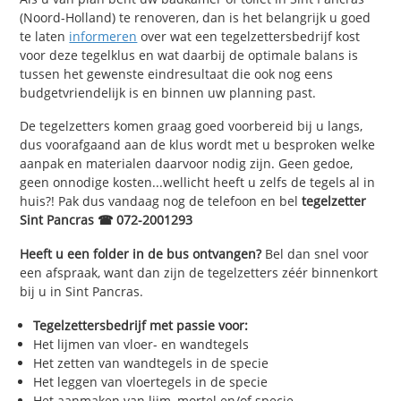
(Noord-Holland) te renoveren, dan is het belangrijk u goed
te laten
informeren
over wat een tegelzettersbedrijf kost
voor deze tegelklus en wat daarbij de optimale balans is
tussen het gewenste eindresultaat die ook nog eens
budgetvriendelijk is en binnen uw planning past.
De tegelzetters komen graag goed voorbereid bij u langs,
dus voorafgaand aan de klus wordt met u besproken welke
aanpak en materialen daarvoor nodig zijn. Geen gedoe,
geen onnodige kosten...wellicht heeft u zelfs de tegels al in
huis?! Pak dus vandaag nog de telefoon en bel
tegelzetter
Sint Pancras ☎ 072-2001293
Heeft u een folder in de bus ontvangen?
Bel dan snel voor
een afspraak, want dan zijn de tegelzetters zéér binnenkort
bij u in Sint Pancras.
Tegelzettersbedrijf met passie voor:
Het lijmen van vloer- en wandtegels
Het zetten van wandtegels in de specie
Het leggen van vloertegels in de specie
Het aanmaken van lijm, mortel en/of specie