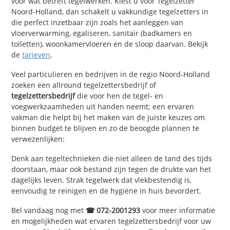
voor wat betreft tegelwerken. Kiest u voor Tegelzetter
Noord-Holland, dan schakelt u vakkundige tegelzetters in
die perfect inzetbaar zijn zoals het aanleggen van
vloerverwarming, egaliseren, sanitair (badkamers en
toiletten), woonkamervloeren en de sloop daarvan. Bekijk
de
tarieven
.
Veel particulieren en bedrijven in de regio Noord-Holland
zoeken een allround tegelzettersbedrijf of
tegelzettersbedrijf
die voor hen de tegel- en
voegwerkzaamheden uit handen neemt; een ervaren
vakman die helpt bij het maken van de juiste keuzes om
binnen budget te blijven en zo de beoogde plannen te
verwezenlijken:
Denk aan tegeltechnieken die niet alleen de tand des tijds
doorstaan, maar ook bestand zijn tegen de drukte van het
dagelijks leven. Strak tegelwerk dat vlekbestendig is,
eenvoudig te reinigen en de hygiëne in huis bevordert.
Bel vandaag nog met
☎ 072-2001293
voor meer informatie
en mogelijkheden wat ervaren tegelzettersbedrijf voor uw