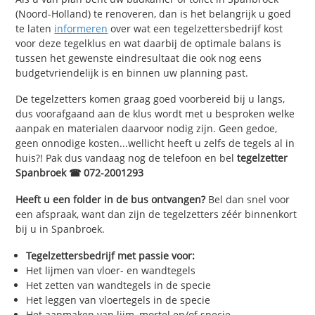
(Noord-Holland) te renoveren, dan is het belangrijk u goed
te laten
informeren
over wat een tegelzettersbedrijf kost
voor deze tegelklus en wat daarbij de optimale balans is
tussen het gewenste eindresultaat die ook nog eens
budgetvriendelijk is en binnen uw planning past.
De tegelzetters komen graag goed voorbereid bij u langs,
dus voorafgaand aan de klus wordt met u besproken welke
aanpak en materialen daarvoor nodig zijn. Geen gedoe,
geen onnodige kosten...wellicht heeft u zelfs de tegels al in
huis?! Pak dus vandaag nog de telefoon en bel
tegelzetter
Spanbroek ☎ 072-2001293
Heeft u een folder in de bus ontvangen?
Bel dan snel voor
een afspraak, want dan zijn de tegelzetters zéér binnenkort
bij u in Spanbroek.
Tegelzettersbedrijf met passie voor:
Het lijmen van vloer- en wandtegels
Het zetten van wandtegels in de specie
Het leggen van vloertegels in de specie
Het aanmaken van lijm, mortel en/of specie