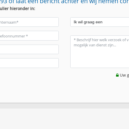
93 of laat een bericht achter en wij nemen co
ulier hieronder in:
Uw g