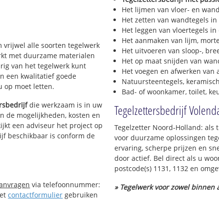
Het lijmen van vloer- en wan
Het zetten van wandtegels in
Het leggen van vloertegels in
Het aanmaken van lijm, morte
m vrijwel alle soorten tegelwerk
Het uitvoeren van sloop-, bre
werkt met duurzame materialen
Het op maat snijden van wand
urig van het tegelwerk kunt
Het voegen en afwerken van a
n een kwalitatief goede
Natuursteentegels, keramisch
 u op moet letten.
Bad- of woonkamer, toilet, k
rsbedrijf
die werkzaam is in uw
Tegelzettersbedrijf Volen
 in de mogelijkheden, kosten en
ijkt een adviseur het project op
Tegelzetter Noord-Holland: als 
ijf beschikbaar is conform de
voor duurzame oplossingen tege
ervaring, scherpe prijzen en sn
door actief. Bel direct als u w
postcode(s) 1131, 1132 en omge
aanvragen
via telefoonnummer:
» Tegelwerk voor zowel binnen a
Het
contactformulier
gebruiken