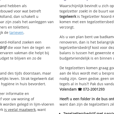
lland hebben als
Waarschijnlijk bevindt u zich 
ouw
ebouwd voor wat betreft
tegelzetter zoekt in de buurt 
enbuurt
Holland, dan schakelt u
tegelwerk
is Tegelzetter Noord-
enbuurt
aar zijn zoals het aanleggen van
komen met een tegelzettersbedri
ngebied
ers en toiletten),
verzorgt.
ijk de
tarieven
.
Als u van plan bent uw badkamer
Noord-Holland zoeken een
renoveren, dan is het belangrij
drijf
die voor hen de tegel- en
tegelzettersbedrijf kost voor de
rvaren vakman die helpt bij
balans is tussen het gewenste e
dget te blijven en zo de
budgetvriendelijk is en binnen 
De tegelzetters komen graag go
tand des tijds doorstaan, maar
aan de klus wordt met u bespr
lijks leven. Strak tegelwerk dat
nodig zijn. Geen gedoe, geen onn
 hygiëne in huis bevordert.
tegels al in huis?! Pak dus van
Volendam ☎ 072-2001293
er informatie en
jf voor uw woning of
Heeft u een folder in de bus o
k worden gelegd in lijm-vloeren
want dan zijn de tegelzetters z
erk
is veelal maatwerk
, want
Tegelzettersbedrijf met passi