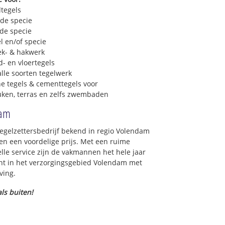
dtegels
 de specie
 de specie
l en/of specie
ek- & hakwerk
- en vloertegels
lle soorten tegelwerk
e tegels & cementtegels voor
euken, terras en zelfs zwembaden
dam
tegelzettersbedrijf bekend in regio Volendam
n een voordelige prijs. Met een ruime
elle service zijn de vakmannen het hele jaar
oont in het verzorgingsgebied Volendam met
ving.
ls buiten!