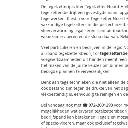
Planetenbuurt
De tegelzetterij achter Tegelzetter Noord-Ho
Volendam-Blokg
tegelzettersbedrijf een gevestigde naam opg
Volendam-Rozett
tegelwerken. Kiest u voor Tegelzetter Noord-
Volendam-Bloem
vakkundige tegelzetters in die perfect inzetb
Volendam-Midde
vloerverwarming, egaliseren, sanitair (badkam
Lange Weeren
woonkamervloeren en de sloop daarvan. Bek
Broeckgouw
Veel particulieren en bedrijven in de regio 
allround tegelzettersbedrijf of
tegelzettersbe
voegwerkzaamheden uit handen neemt; een e
het maken van de juiste keuzes om binnen bu
beoogde plannen te verwezenlijken:
Denk aan tegeltechnieken die niet alleen de 
ook bestand zijn tegen de drukte van het dage
vlekbestendig is, eenvoudig te reinigen en de
Bel vandaag nog met
☎ 072-2001293
voor me
mogelijkheden wat ervaren tegelzettersbedri
bedrijfspand kan betekenen. Tegels en mozaï
of specie-vloeren, maar ook exclusief tegelw