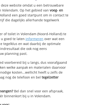
op deze website omdat u een betrouwbare
van Volendam. Op het gebied van
voeg- en
Holland een goed startpunt om in contact te
jf die dagelijks allerhande tegelwerk
 of toilet in Volendam (Noord-Holland) te
k u goed te laten
informeren
over wat een
ze tegelklus en wat daarbij de optimale
indresultaat die ook nog eens
uw planning past.
ed voorbereid bij u langs, dus voorafgaand
oken welke aanpak en materialen daarvoor
odige kosten...wellicht heeft u zelfs de
daag nog de telefoon en bel
tegelzetter
ntvangen?
Bel dan snel voor een afspraak,
éér binnenkort bij u in Volendam.
e voor: