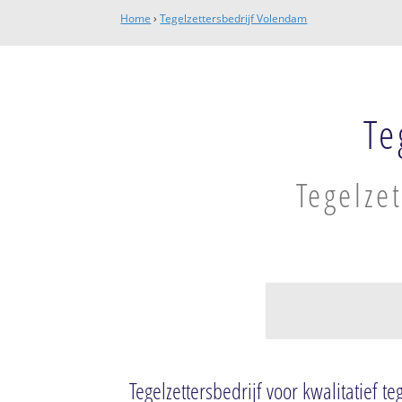
Home
›
Tegelzettersbedrijf Volendam
Te
Tegelze
Volendam
Volendam-Oude 
Tegelzettersbedrijf voor kwalitatief t
Volendam-Katha