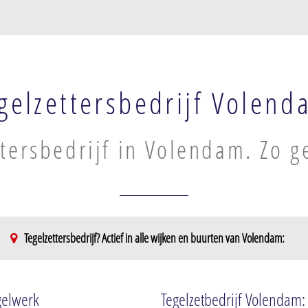
gelzettersbedrijf Volend
ttersbedrijf in Volendam. Zo g
Tegelzettersbedrijf? Actief in alle wijken en buurten van Volendam:
kom
egelwerk
Tegelzetbedrijf Volendam:
m +