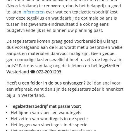
(Noord-Holland) te renoveren, dan is het belangrijk u goed
te laten
informeren
over wat een tegelzettersbedrijf kost
voor deze tegelklus en wat daarbij de optimale balans is
tussen het gewenste eindresultaat die ook nog eens
budgetvriendelijk is en binnen uw planning past.
De tegelzetters komen graag goed voorbereid bij u langs,
dus voorafgaand aan de klus wordt met u besproken welke
aanpak en materialen daarvoor nodig zijn. Geen gedoe,
geen onnodige kosten...wellicht heeft u zelfs de tegels al in
huis?! Pak dus vandaag nog de telefoon en bel
tegelzetter
Westerland ☎ 072-2001293
Heeft u een folder in de bus ontvangen?
Bel dan snel voor
een afspraak, want dan zijn de tegelzetters zéér binnenkort
bij u in Westerland.
Tegelzettersbedrijf met passie voor:
Het lijmen van vloer- en wandtegels
Het zetten van wandtegels in de specie
Het leggen van vloertegels in de specie
Het aanmaken van lijm, mortel en/of specie