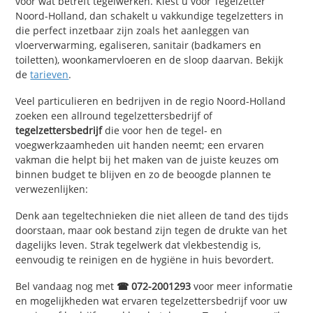
voor wat betreft tegelwerken. Kiest u voor Tegelzetter
Noord-Holland, dan schakelt u vakkundige tegelzetters in
die perfect inzetbaar zijn zoals het aanleggen van
vloerverwarming, egaliseren, sanitair (badkamers en
toiletten), woonkamervloeren en de sloop daarvan. Bekijk
de
tarieven
.
Veel particulieren en bedrijven in de regio Noord-Holland
zoeken een allround tegelzettersbedrijf of
tegelzettersbedrijf
die voor hen de tegel- en
voegwerkzaamheden uit handen neemt; een ervaren
vakman die helpt bij het maken van de juiste keuzes om
binnen budget te blijven en zo de beoogde plannen te
verwezenlijken:
Denk aan tegeltechnieken die niet alleen de tand des tijds
doorstaan, maar ook bestand zijn tegen de drukte van het
dagelijks leven. Strak tegelwerk dat vlekbestendig is,
eenvoudig te reinigen en de hygiëne in huis bevordert.
Bel vandaag nog met
☎ 072-2001293
voor meer informatie
en mogelijkheden wat ervaren tegelzettersbedrijf voor uw