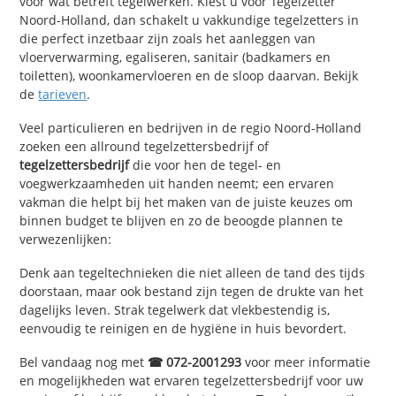
voor wat betreft tegelwerken. Kiest u voor Tegelzetter
Noord-Holland, dan schakelt u vakkundige tegelzetters in
die perfect inzetbaar zijn zoals het aanleggen van
vloerverwarming, egaliseren, sanitair (badkamers en
toiletten), woonkamervloeren en de sloop daarvan. Bekijk
de
tarieven
.
Veel particulieren en bedrijven in de regio Noord-Holland
zoeken een allround tegelzettersbedrijf of
tegelzettersbedrijf
die voor hen de tegel- en
voegwerkzaamheden uit handen neemt; een ervaren
vakman die helpt bij het maken van de juiste keuzes om
binnen budget te blijven en zo de beoogde plannen te
verwezenlijken:
Denk aan tegeltechnieken die niet alleen de tand des tijds
doorstaan, maar ook bestand zijn tegen de drukte van het
dagelijks leven. Strak tegelwerk dat vlekbestendig is,
eenvoudig te reinigen en de hygiëne in huis bevordert.
Bel vandaag nog met
☎ 072-2001293
voor meer informatie
en mogelijkheden wat ervaren tegelzettersbedrijf voor uw