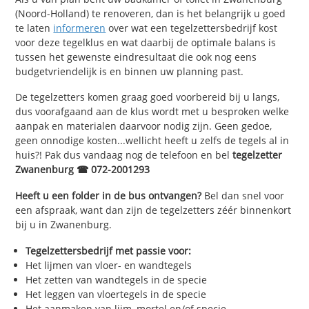
(Noord-Holland) te renoveren, dan is het belangrijk u goed
te laten
informeren
over wat een tegelzettersbedrijf kost
voor deze tegelklus en wat daarbij de optimale balans is
tussen het gewenste eindresultaat die ook nog eens
budgetvriendelijk is en binnen uw planning past.
De tegelzetters komen graag goed voorbereid bij u langs,
dus voorafgaand aan de klus wordt met u besproken welke
aanpak en materialen daarvoor nodig zijn. Geen gedoe,
geen onnodige kosten...wellicht heeft u zelfs de tegels al in
huis?! Pak dus vandaag nog de telefoon en bel
tegelzetter
Zwanenburg ☎ 072-2001293
Heeft u een folder in de bus ontvangen?
Bel dan snel voor
een afspraak, want dan zijn de tegelzetters zéér binnenkort
bij u in Zwanenburg.
Tegelzettersbedrijf met passie voor:
Het lijmen van vloer- en wandtegels
Het zetten van wandtegels in de specie
Het leggen van vloertegels in de specie
Het aanmaken van lijm, mortel en/of specie