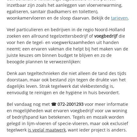
inzetbaar zijn zoals het aanleggen van vloerverwarming,
egaliseren, sanitair (badkamers en toiletten),
woonkamervloeren en de sloop daarvan. Bekijk de
tarieven
.
Veel particulieren en bedrijven in de regio Noord-Holland
zoeken een allround tegelzettersbedrijf of
voegbedrijf
die
voor hen de tegel- en voegwerkzaamheden uit handen
neemt; een ervaren vakman die helpt bij het maken van de
juiste keuzes om binnen budget te blijven en zo de
beoogde plannen te verwezenlijken:
Denk aan tegeltechnieken die niet alleen de tand des tijds
doorstaan, maar ook bestand zijn tegen de drukte van het
dagelijks leven. Strak tegelwerk dat vlekbestendig is,
eenvoudig te reinigen en de hygiëne in huis bevordert.
Bel vandaag nog met
☎ 072-2001293
voor meer informatie
en mogelijkheden wat ervaren voegbedrijf voor uw woning
of bedrijfspand kan betekenen. Tegels en mozaïk worden
gelegd in lijm-vloeren of specie-vloeren, maar ook exclusief
tegelwerk
is veelal maatwerk
, want ieder project is anders.