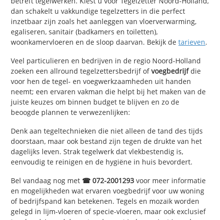
betreft tegelwerken. Kiest u voor Tegelzetter Noord-Holland,
dan schakelt u vakkundige tegelzetters in die perfect
inzetbaar zijn zoals het aanleggen van vloerverwarming,
egaliseren, sanitair (badkamers en toiletten),
woonkamervloeren en de sloop daarvan. Bekijk de
tarieven
.
Veel particulieren en bedrijven in de regio Noord-Holland
zoeken een allround tegelzettersbedrijf of
voegbedrijf
die
voor hen de tegel- en voegwerkzaamheden uit handen
neemt; een ervaren vakman die helpt bij het maken van de
juiste keuzes om binnen budget te blijven en zo de
beoogde plannen te verwezenlijken:
Denk aan tegeltechnieken die niet alleen de tand des tijds
doorstaan, maar ook bestand zijn tegen de drukte van het
dagelijks leven. Strak tegelwerk dat vlekbestendig is,
eenvoudig te reinigen en de hygiëne in huis bevordert.
Bel vandaag nog met
☎ 072-2001293
voor meer informatie
en mogelijkheden wat ervaren voegbedrijf voor uw woning
of bedrijfspand kan betekenen. Tegels en mozaïk worden
gelegd in lijm-vloeren of specie-vloeren, maar ook exclusief