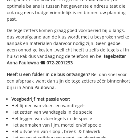
optimale balans is tussen het gewenste eindresultaat die
ook nog eens budgetvriendelijk is en binnen uw planning
past.
De tegelzetters komen graag goed voorbereid bij u langs,
dus voorafgaand aan de klus wordt met u besproken welke
aanpak en materialen daarvoor nodig zijn. Geen gedoe,
geen onnodige kosten...wellicht heeft u zelfs de tegels al in
huis?! Pak dus vandaag nog de telefoon en bel
tegelzetter
Anna Paulowna ☎ 072-2001293
Heeft u een folder in de bus ontvangen?
Bel dan snel voor
een afspraak, want dan zijn de tegelzetters zéér binnenkort
bij u in Anna Paulowna.
Voegbedrijf met passie voor:
Het lijmen van vloer- en wandtegels
Het zetten van wandtegels in de specie
Het leggen van vloertegels in de specie
Het aanmaken van lijm, mortel en/of specie
Het uitvoeren van sloop-, breek- & hakwerk
Het op maat snijden van wand- en vloertegels