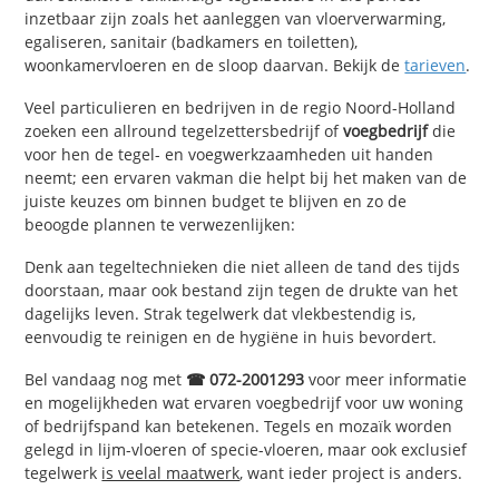
inzetbaar zijn zoals het aanleggen van vloerverwarming,
egaliseren, sanitair (badkamers en toiletten),
woonkamervloeren en de sloop daarvan. Bekijk de
tarieven
.
Veel particulieren en bedrijven in de regio Noord-Holland
zoeken een allround tegelzettersbedrijf of
voegbedrijf
die
voor hen de tegel- en voegwerkzaamheden uit handen
neemt; een ervaren vakman die helpt bij het maken van de
juiste keuzes om binnen budget te blijven en zo de
beoogde plannen te verwezenlijken:
Denk aan tegeltechnieken die niet alleen de tand des tijds
doorstaan, maar ook bestand zijn tegen de drukte van het
dagelijks leven. Strak tegelwerk dat vlekbestendig is,
eenvoudig te reinigen en de hygiëne in huis bevordert.
Bel vandaag nog met
☎ 072-2001293
voor meer informatie
en mogelijkheden wat ervaren voegbedrijf voor uw woning
of bedrijfspand kan betekenen. Tegels en mozaïk worden
gelegd in lijm-vloeren of specie-vloeren, maar ook exclusief
tegelwerk
is veelal maatwerk
, want ieder project is anders.