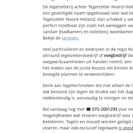
De tegelzetterij achter Tegelzetter Noord-Ho
een gevestigde naam opgebouwd voor wat bet
Tegelzetter Noord-Holland, dan schakelt u va
perfect inzetbaar zijn zoals het aanleggen v
sanitair (badkamers en toiletten), woonkame
Bekijk de
tarieven
.
Veel particulieren en bedrijven in de regio 
allround tegelzettersbedrijf of
voegbedrijf
die
voegwerkzaamheden uit handen neemt; een e
het maken van de juiste keuzes om binnen bu
beoogde plannen te verwezenlijken:
Denk aan tegeltechnieken die niet alleen de 
ook bestand zijn tegen de drukte van het dage
vlekbestendig is, eenvoudig te reinigen en de
Bel vandaag nog met
☎ 072-2001293
voor me
mogelijkheden wat ervaren voegbedrijf voor
betekenen. Tegels en mozaïk worden gelegd in
vloeren, maar ook exclusief tegelwerk
is veel