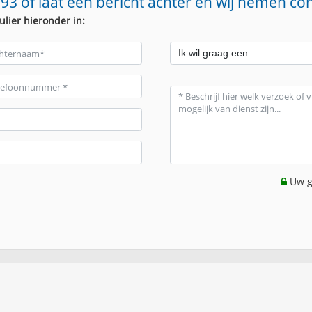
93 of laat een bericht achter en wij nemen co
ulier hieronder in:
Uw g