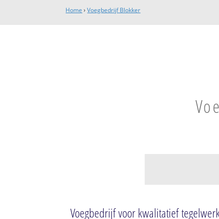
Home
›
Voegbedrijf Blokker
Voe
Blokker
Blokker
Voegbedrijf voor kwalitatief tegelwer