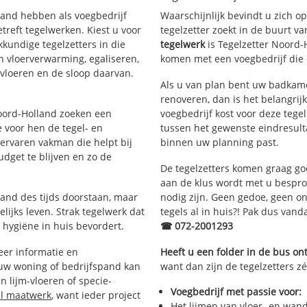
lland hebben als voegbedrijf
Waarschijnlijk bevindt u zich 
reft tegelwerken. Kiest u voor
tegelzetter zoekt in de buurt v
kkundige tegelzetters in die
tegelwerk
is Tegelzetter Noord-
an vloerverwarming, egaliseren,
komen met een voegbedrijf die d
rvloeren en de sloop daarvan.
Als u van plan bent uw badkamer
renoveren, dan is het belangrij
Noord-Holland zoeken een
voegbedrijf kost voor deze tege
 voor hen de tegel- en
tussen het gewenste eindresulta
rvaren vakman die helpt bij
binnen uw planning past.
dget te blijven en zo de
De tegelzetters komen graag go
aan de klus wordt met u bespr
tand des tijds doorstaan, maar
nodig zijn. Geen gedoe, geen onn
lijks leven. Strak tegelwerk dat
tegels al in huis?! Pak dus van
 hygiëne in huis bevordert.
☎ 072-2001293
er informatie en
Heeft u een folder in de bus o
 uw woning of bedrijfspand kan
want dan zijn de tegelzetters zé
 lijm-vloeren of specie-
Voegbedrijf met passie voor:
al maatwerk
, want ieder project
Het lijmen van vloer- en wan