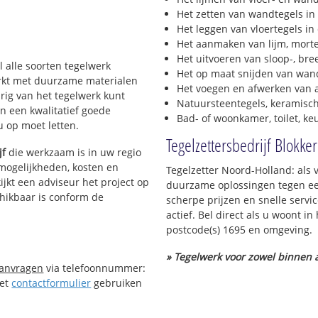
Het zetten van wandtegels in
Het leggen van vloertegels in
Het aanmaken van lijm, morte
Het uitvoeren van sloop-, bre
l alle soorten tegelwerk
Het op maat snijden van wand
werkt met duurzame materialen
Het voegen en afwerken van a
urig van het tegelwerk kunt
Natuursteentegels, keramisch
n een kwalitatief goede
Bad- of woonkamer, toilet, k
 u op moet letten.
Tegelzettersbedrijf Blokker
jf
die werkzaam is in uw regio
 mogelijkheden, kosten en
Tegelzetter Noord-Holland: als 
ijkt een adviseur het project op
duurzame oplossingen tegen een
chikbaar is conform de
scherpe prijzen en snelle servi
actief. Bel direct als u woont i
postcode(s) 1695 en omgeving.
» Tegelwerk voor zowel binnen a
aanvragen
via telefoonnummer:
Het
contactformulier
gebruiken