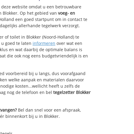
op deze website omdat u een betrouwbare
an Blokker. Op het gebied van
voeg- en
Holland een goed startpunt om in contact te
agelijks allerhande tegelwerk verzorgt.
 of toilet in Blokker (Noord-Holland) te
k u goed te laten
informeren
over wat een
lklus en wat daarbij de optimale balans is
at die ook nog eens budgetvriendelijk is en
ed voorbereid bij u langs, dus voorafgaand
oken welke aanpak en materialen daarvoor
odige kosten...wellicht heeft u zelfs de
daag nog de telefoon en bel
tegelzetter Blokker
ntvangen?
Bel dan snel voor een afspraak,
ér binnenkort bij u in Blokker.
dtegels