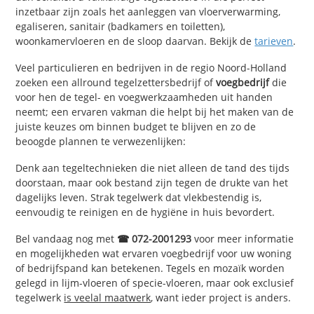
inzetbaar zijn zoals het aanleggen van vloerverwarming,
egaliseren, sanitair (badkamers en toiletten),
woonkamervloeren en de sloop daarvan. Bekijk de
tarieven
.
Veel particulieren en bedrijven in de regio Noord-Holland
zoeken een allround tegelzettersbedrijf of
voegbedrijf
die
voor hen de tegel- en voegwerkzaamheden uit handen
neemt; een ervaren vakman die helpt bij het maken van de
juiste keuzes om binnen budget te blijven en zo de
beoogde plannen te verwezenlijken:
Denk aan tegeltechnieken die niet alleen de tand des tijds
doorstaan, maar ook bestand zijn tegen de drukte van het
dagelijks leven. Strak tegelwerk dat vlekbestendig is,
eenvoudig te reinigen en de hygiëne in huis bevordert.
Bel vandaag nog met
☎ 072-2001293
voor meer informatie
en mogelijkheden wat ervaren voegbedrijf voor uw woning
of bedrijfspand kan betekenen. Tegels en mozaïk worden
gelegd in lijm-vloeren of specie-vloeren, maar ook exclusief
tegelwerk
is veelal maatwerk
, want ieder project is anders.