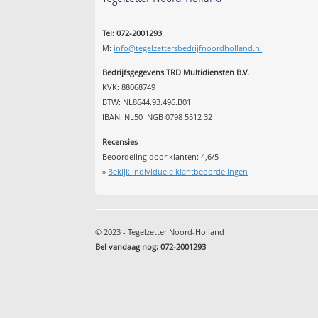
Tel: 072-2001293
M:
info@tegelzettersbedrijfnoordholland.nl
Bedrijfsgegevens TRD Multidiensten B.V.
KVK: 88068749
BTW: NL8644.93.496.B01
IBAN: NL50 INGB 0798 5512 32
Recensies
Beoordeling door klanten:
4,6
/
5
»
Bekijk individuele klantbeoordelingen
© 2023 - Tegelzetter Noord-Holland
Bel vandaag nog: 072-2001293