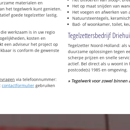
duurzame materialen en
Het op maat snijden van wand
van het tegelwerk kunt genieten.
Het voegen en afwerken van a
tief goede tegelzetter lastig.
Natuursteentegels, keramisch
Bad- of woonkamer, toilet, k
die werkzaam is in uw regio
Tegelzettersbedrijf Driehu
mogelijkheden, kosten en
kt een adviseur het project op
Tegelzetter Noord-Holland: als 
hikbaar is conform de gewenste
duurzame oplossingen tegen een
scherpe prijzen en snelle servi
actief. Bel direct als u woont i
postcode(s) 1985 en omgeving.
anvragen
via telefoonnummer:
» Tegelwerk voor zowel binnen a
t
contactformulier
gebruiken