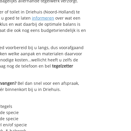
agelijks allerhande tegelwerk verzorgt.
 of toilet in Driehuis (Noord-Holland) te
k u goed te laten
informeren
over wat een
lklus en wat daarbij de optimale balans is
at die ook nog eens budgetvriendelijk is en
ed voorbereid bij u langs, dus voorafgaand
oken welke aanpak en materialen daarvoor
odige kosten...wellicht heeft u zelfs de
daag nog de telefoon en bel
tegelzetter
ntvangen?
Bel dan snel voor een afspraak,
ér binnenkort bij u in Driehuis.
dtegels
 de specie
 de specie
l en/of specie
ek- & hakwerk