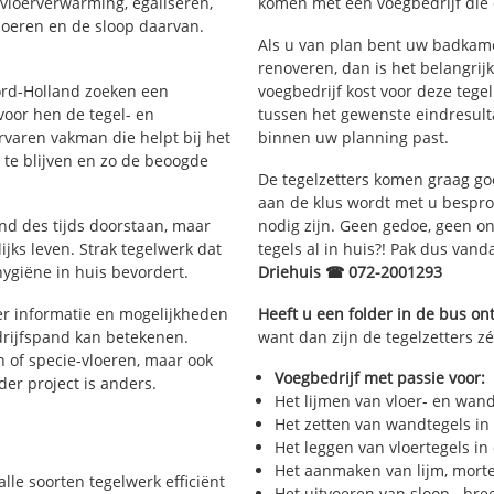
 vloerverwarming, egaliseren,
komen met een voegbedrijf die d
loeren en de sloop daarvan.
Als u van plan bent uw badkamer
renoveren, dan is het belangrij
oord-Holland zoeken een
voegbedrijf kost voor deze tege
voor hen de tegel- en
tussen het gewenste eindresulta
aren vakman die helpt bij het
binnen uw planning past.
te blijven en zo de beoogde
De tegelzetters komen graag go
aan de klus wordt met u bespr
and des tijds doorstaan, maar
nodig zijn. Geen gedoe, geen onn
ijks leven. Strak tegelwerk dat
tegels al in huis?! Pak dus van
hygiëne in huis bevordert.
Driehuis ☎ 072-2001293
r informatie en mogelijkheden
Heeft u een folder in de bus o
drijfspand kan betekenen.
want dan zijn de tegelzetters zé
n of specie-vloeren, maar ook
Voegbedrijf met passie voor:
eder project is anders.
Het lijmen van vloer- en wan
Het zetten van wandtegels in
Het leggen van vloertegels in
Het aanmaken van lijm, morte
alle soorten tegelwerk efficiënt
Het uitvoeren van sloop-, bre