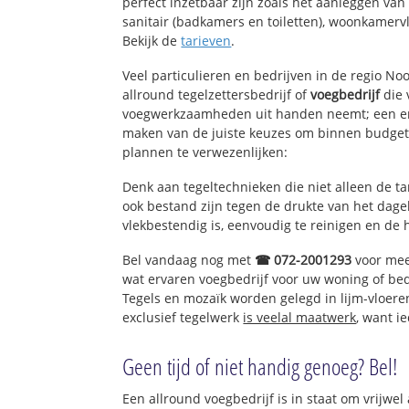
perfect inzetbaar zijn zoals het aanleggen van
sanitair (badkamers en toiletten), woonkamerv
Bekijk de
tarieven
.
Veel particulieren en bedrijven in de regio N
allround tegelzettersbedrijf of
voegbedrijf
die 
voegwerkzaamheden uit handen neemt; een erv
maken van de juiste keuzes om binnen budget 
plannen te verwezenlijken:
Denk aan tegeltechnieken die niet alleen de t
ook bestand zijn tegen de drukte van het dagel
vlekbestendig is, eenvoudig te reinigen en de 
Bel vandaag nog met
☎ 072-2001293
voor mee
wat ervaren voegbedrijf voor uw woning of be
Tegels en mozaïk worden gelegd in lijm-vloere
exclusief tegelwerk
is veelal maatwerk
, want i
Geen tijd of niet handig genoeg? Bel!
Een allround voegbedrijf is in staat om vrijwel 