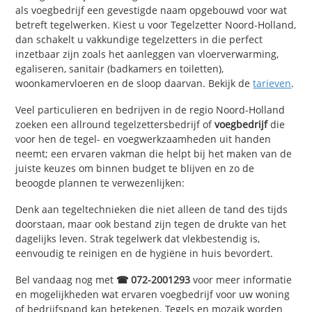
als voegbedrijf een gevestigde naam opgebouwd voor wat
betreft tegelwerken. Kiest u voor Tegelzetter Noord-Holland,
dan schakelt u vakkundige tegelzetters in die perfect
inzetbaar zijn zoals het aanleggen van vloerverwarming,
egaliseren, sanitair (badkamers en toiletten),
woonkamervloeren en de sloop daarvan. Bekijk de
tarieven
.
Veel particulieren en bedrijven in de regio Noord-Holland
zoeken een allround tegelzettersbedrijf of
voegbedrijf
die
voor hen de tegel- en voegwerkzaamheden uit handen
neemt; een ervaren vakman die helpt bij het maken van de
juiste keuzes om binnen budget te blijven en zo de
beoogde plannen te verwezenlijken:
Denk aan tegeltechnieken die niet alleen de tand des tijds
doorstaan, maar ook bestand zijn tegen de drukte van het
dagelijks leven. Strak tegelwerk dat vlekbestendig is,
eenvoudig te reinigen en de hygiëne in huis bevordert.
Bel vandaag nog met
☎ 072-2001293
voor meer informatie
en mogelijkheden wat ervaren voegbedrijf voor uw woning
of bedrijfspand kan betekenen. Tegels en mozaïk worden