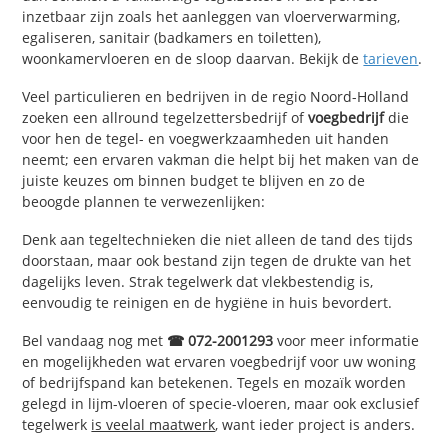
inzetbaar zijn zoals het aanleggen van vloerverwarming,
egaliseren, sanitair (badkamers en toiletten),
woonkamervloeren en de sloop daarvan. Bekijk de
tarieven
.
Veel particulieren en bedrijven in de regio Noord-Holland
zoeken een allround tegelzettersbedrijf of
voegbedrijf
die
voor hen de tegel- en voegwerkzaamheden uit handen
neemt; een ervaren vakman die helpt bij het maken van de
juiste keuzes om binnen budget te blijven en zo de
beoogde plannen te verwezenlijken:
Denk aan tegeltechnieken die niet alleen de tand des tijds
doorstaan, maar ook bestand zijn tegen de drukte van het
dagelijks leven. Strak tegelwerk dat vlekbestendig is,
eenvoudig te reinigen en de hygiëne in huis bevordert.
Bel vandaag nog met
☎ 072-2001293
voor meer informatie
en mogelijkheden wat ervaren voegbedrijf voor uw woning
of bedrijfspand kan betekenen. Tegels en mozaïk worden
gelegd in lijm-vloeren of specie-vloeren, maar ook exclusief
tegelwerk
is veelal maatwerk
, want ieder project is anders.