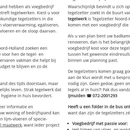
Bomenbuurt
lland hebben als voegbedrijf
Waarschijnlijk bevindt u zich 
urt
Velseroord
reft tegelwerken. Kiest u voor
tegelzetter zoekt in de buurt v
buurt
Paterskerkbuurt
kkundige tegelzetters in die
tegelwerk
is Tegelzetter Noord-
Schildersbuurt
an vloerverwarming, egaliseren,
komen met een voegbedrijf die d
Rivierenbuurt
rvloeren en de sloop daarvan.
Als u van plan bent uw badkamer
Zee- en Duinwijk
renoveren, dan is het belangrij
Herculesbuurt
Noord-Holland zoeken een
voegbedrijf kost voor deze tege
Canopusbuurt
 voor hen de tegel- en
tussen het gewenste eindresulta
Saturnusbuurt
rvaren vakman die helpt bij
binnen uw planning past.
Schiplaanbuurt
dget te blijven en zo de
Bellatrixbuurt
De tegelzetters komen graag go
Kruisbergbuurt
aan de klus wordt met u bespr
Keetbergbuurt
tand des tijds doorstaan, maar
nodig zijn. Geen gedoe, geen onn
lijks leven. Strak tegelwerk dat
tegels al in huis?! Pak dus van
 hygiëne in huis bevordert.
IJmuiden ☎ 072-2001293
er informatie en
Heeft u een folder in de bus o
 uw woning of bedrijfspand kan
want dan zijn de tegelzetters zé
 lijm-vloeren of specie-
Voegbedrijf met passie voor:
al maatwerk
, want ieder project
Het lijmen van vloer- en wan