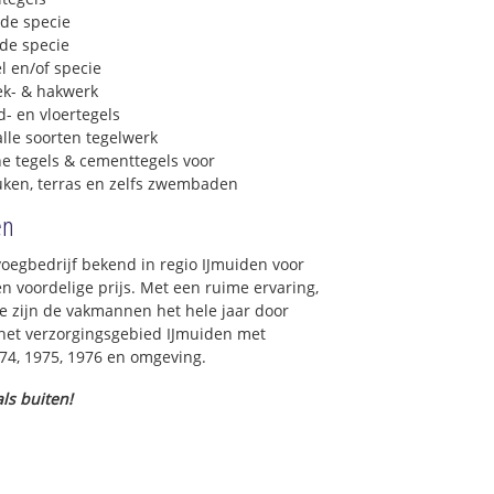
 de specie
 de specie
l en/of specie
ek- & hakwerk
- en vloertegels
lle soorten tegelwerk
e tegels & cementtegels voor
euken, terras en zelfs zwembaden
en
voegbedrijf bekend in regio IJmuiden voor
 voordelige prijs. Met een ruime ervaring,
ce zijn de vakmannen het hele jaar door
in het verzorgingsgebied IJmuiden met
974, 1975, 1976 en omgeving.
ls buiten!