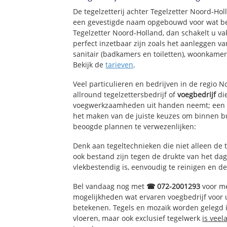
Zeeheldenbuurt
De tegelzetterij achter Tegelzetter Noord-Ho
Verzetsheldenbu
een gevestigde naam opgebouwd voor wat bet
Natuurkundigen
Tegelzetter Noord-Holland, dan schakelt u va
Kikvorsbuurt
perfect inzetbaar zijn zoals het aanleggen v
Stadhuisbuurt
sanitair (badkamers en toiletten), woonkame
Bekijk de
tarieven
.
IJmuiden-West
Moerbergbuurt
Veel particulieren en bedrijven in de regio 
Vissersbuurt
allround tegelzettersbedrijf of
voegbedrijf
die
Oud-IJmuiden
voegwerkzaamheden uit handen neemt; een e
Zuidzijdebuurt
het maken van de juiste keuzes om binnen bu
beoogde plannen te verwezenlijken:
Denk aan tegeltechnieken die niet alleen de 
ook bestand zijn tegen de drukte van het dage
vlekbestendig is, eenvoudig te reinigen en de
Bel vandaag nog met
☎ 072-2001293
voor me
mogelijkheden wat ervaren voegbedrijf voor
betekenen. Tegels en mozaïk worden gelegd in
vloeren, maar ook exclusief tegelwerk
is veel