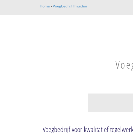
Home
›
Voegbedrijf IJmuiden
Voe
IJmuiden-Noord
Lagersbuurt
Voegbedrijf voor kwalitatief tegelwer
Heidebuurt