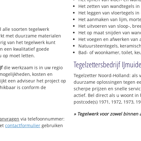
Het zetten van wandtegels in
Het leggen van vloertegels in
Het aanmaken van lijm, morte
Het uitvoeren van sloop-, bre
l alle soorten tegelwerk
Het op maat snijden van wand
werkt met duurzame materialen
Het voegen en afwerken van a
urig van het tegelwerk kunt
Natuursteentegels, keramisch
n een kwalitatief goede
Bad- of woonkamer, toilet, k
 u op moet letten.
Tegelzettersbedrijf IJmuid
jf
die werkzaam is in uw regio
 mogelijkheden, kosten en
Tegelzetter Noord-Holland: als 
ijkt een adviseur het project op
duurzame oplossingen tegen een
chikbaar is conform de
scherpe prijzen en snelle servi
actief. Bel direct als u woont 
postcode(s) 1971, 1972, 1973, 1
» Tegelwerk voor zowel binnen a
aanvragen
via telefoonnummer:
Het
contactformulier
gebruiken