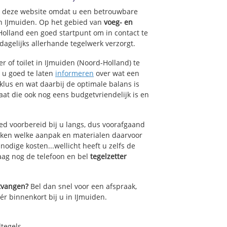
op deze website omdat u een betrouwbare
an IJmuiden. Op het gebied van
voeg- en
Holland een goed startpunt om in contact te
agelijks allerhande tegelwerk verzorgt.
 of toilet in IJmuiden (Noord-Holland) te
k u goed te laten
informeren
over wat een
lklus en wat daarbij de optimale balans is
at die ook nog eens budgetvriendelijk is en
ed voorbereid bij u langs, dus voorafgaand
oken welke aanpak en materialen daarvoor
odige kosten...wellicht heeft u zelfs de
daag nog de telefoon en bel
tegelzetter
ntvangen?
Bel dan snel voor een afspraak,
ér binnenkort bij u in IJmuiden.
dtegels