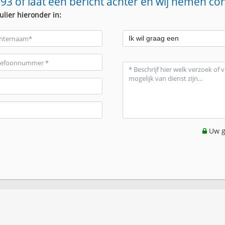
93 of laat een bericht achter en wij nemen co
ulier hieronder in:
Uw g