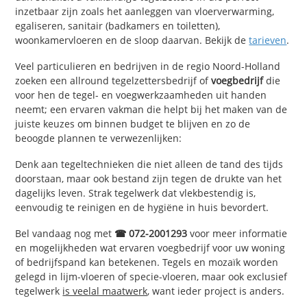
inzetbaar zijn zoals het aanleggen van vloerverwarming,
egaliseren, sanitair (badkamers en toiletten),
woonkamervloeren en de sloop daarvan. Bekijk de
tarieven
.
Veel particulieren en bedrijven in de regio Noord-Holland
zoeken een allround tegelzettersbedrijf of
voegbedrijf
die
voor hen de tegel- en voegwerkzaamheden uit handen
neemt; een ervaren vakman die helpt bij het maken van de
juiste keuzes om binnen budget te blijven en zo de
beoogde plannen te verwezenlijken:
Denk aan tegeltechnieken die niet alleen de tand des tijds
doorstaan, maar ook bestand zijn tegen de drukte van het
dagelijks leven. Strak tegelwerk dat vlekbestendig is,
eenvoudig te reinigen en de hygiëne in huis bevordert.
Bel vandaag nog met
☎ 072-2001293
voor meer informatie
en mogelijkheden wat ervaren voegbedrijf voor uw woning
of bedrijfspand kan betekenen. Tegels en mozaïk worden
gelegd in lijm-vloeren of specie-vloeren, maar ook exclusief
tegelwerk
is veelal maatwerk
, want ieder project is anders.